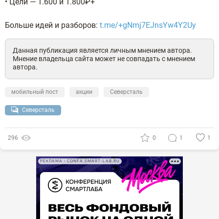
• Цели — 1.600 и 1.800₽+
Больше идей и разборов:
t.me/+gNmj7EJnsYw4Y2Uy
Данная публикация является личным мнением автора.
Мнение владельца сайта может не совпадать с мнением
автора.
мобильный пост
акции
Северсталь
Северсталь
296
0
1
1
РЕКЛАМА • CONFA.SMART-LAB.RU