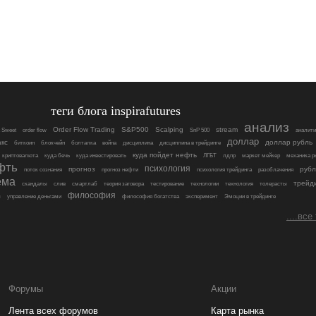
теги блога inspirafutures
анализ
Order Flow Trading
S&P500
Scalping
stream
t Sweet
order flow
SnP 500
аналити
доллар
акс
доллар рубль
биткоин
блокчейн
болталка
война
дисциплина
дисциплина в трейдинге
куда пойдет нефть
криптовалюта
куда бечь
куда инвестировать
ЛГБТ
лдпр
маркет мейкер
механика р
фть
психология
прогноз
рубл
поток сознания
прогноз нефти
психология трейдинга
разоблачения
ема
трейд
скандалы
слив
смартлаб
теория заговора
тестирование
технологии
технология
толерасты
философия
ы
управление деньгами
философия богатства
эксперимент
Эмоции в трейдинге
....все
Форумы
Акции
Лента всех форумов
Карта рынка