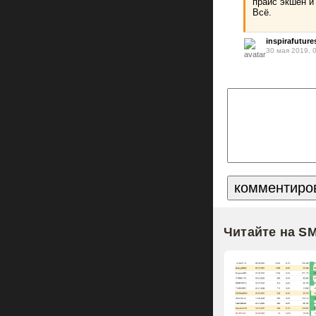
прайс экшен и
Всё.
inspirafuture
30 мая 2019, 
Читайте на S