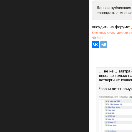
Данная публикация
совпадать с мнение
обсудить на форуме:
Ключевые слова:
доллар р
638
… не не… завтра 
веселье только н
четверги «с концо
*парни четтт приу