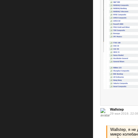
Wallstep
29 мая 2019, 22:0
Wallstep, я н
микро колебан