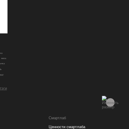
ка
жиза
ынка
ь
инг
 тэги
Смартлаб
Ценности смартлаба