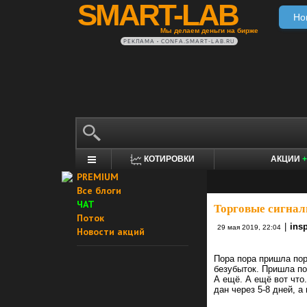
SMART-LAB
Но
Мы делаем деньги на бирже
РЕКЛАМА • CONFA.SMART-LAB.RU
КОТИРОВКИ
АКЦИИ
+
PREMIUM
Все блоги
ЧАТ
Торговые сигнал
Поток
|
insp
29 мая 2019, 22:04
Новости акций
Пора пора пришла пор
безубыток. Пришла по
А ещё. А ещё вот что.
дан через 5-8 дней, а