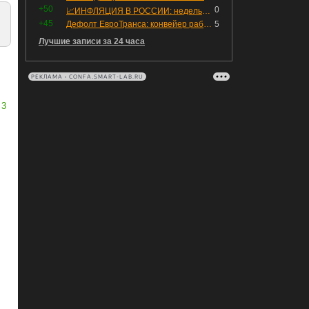
+50
0
📈ИНФЛЯЦИЯ В РОССИИ: недельная дефляция, но в годовом выражении рост 😢
+45
Дефолт ЕвроТранса: конвейер работает исправно
5
Лучшие записи за 24 часа
РЕКЛАМА • CONFA.SMART-LAB.RU
3