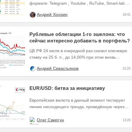
формате: Telegram , Youtube , RuTube, Smart-lab ,
ВКонтакте , Сайт
Андрей Хохрин
18:41
Рублевые облигации 1-го эшелона: что
сейчас интересно добавить в портфель?
ЦБ РФ 24 июля в очередной раз снизил ключевую
ставку на 25 б. п., до 14,00% при этом вновь
изменил прогноз траектории ее понижения сместив
Андрей Севастьянов
21:23
его...
EUR/USD: битва за инициативу
Европейская валюта в данный момент тестирует
линию нисходящего тренда, проведённую через
точки 1 и 2, пытаясь закрыть текущий день
формированием...
Олег Свиргун
13:26