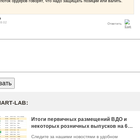
 поток ордеров говорят, что надо защищать позиции или валить.
s
08:02
Ответить
MART-LAB:
Итоги первичных размещений ВДО и
некоторых розничных выпусков на 6
августа 2026 г.
Следите за нашими новостями в удобном