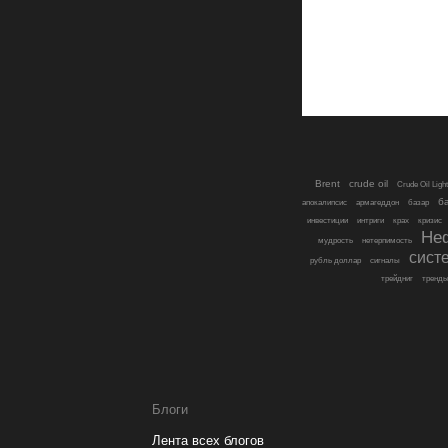
Brent
crude oil
Crude Oil Ligh
б
апокалипсис
армагеддон
базар
инвестиции
интриги
крах
кризис
Не
мудрость
нетерпимость
сист
рубль доллар
сигналы
трейдниг
тренд
Блоги
Лента всех блогов