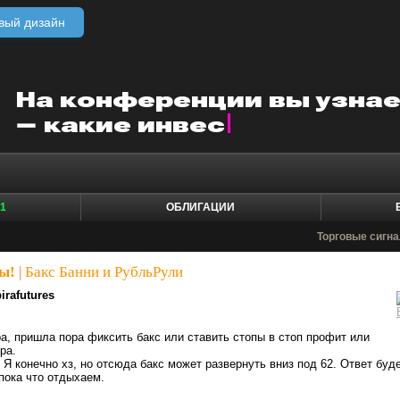
вый дизайн
1
ОБЛИГАЦИИ
Торговые сигн
ы!
|
Бакс Банни и РубльРули
irafutures
а, пришла пора фиксить бакс или ставить стопы в стоп профит или
ра.
 Я конечно хз, но отсюда бакс может развернуть вниз под 62. Ответ буд
 пока что отдыхаем.