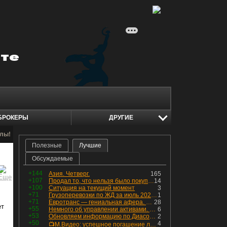
БРОКЕРЫ
ДРУГИЕ
алы!
Полезные
Лучшие
Обсуждаемые
+144
Азия. Четверг.
165
+107
Продал то, что нельзя было покупать. Изменения в портфеле
14
+100
Ситуация на текущий момент
3
+71
Грузоперевозки по ЖД за июль 2026 г. — четвёртый месяц подряд роста, чёрные металлы на уровне прошлого года, а каменный уголь в плюсе.
1
+71
Евротранс — гениальная афера. Собрал с инвесторов денег, выплатил дивидендов больше текущей капитализации и ушёл в дефолт
28
ет
+55
Немного об управлении активами. Для заинтересованных
6
+53
Обновляем информацию по Диасофту: дивиденды и выкуп
2
+50
4
📺М.Видео: успешное погашение любимого флоатера