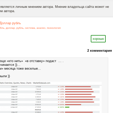
 является личным мнением автора. Мнение владельца сайта может не
м автора.
Доллар рубль
убль
,
доллар
,
рубль
,
система
,
анализ
,
психология
хорошо
2 комментария
еще «кто нить» «в отставку» подаст … .
ачинается ))…
м» месяца тоже веселые...
ныли ))