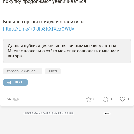
покупку продолжают увеличиваться
Больше торговых идей и аналитики
https://t.me/+9iJip8KXfXcxOWUy
Данная публикация является личным мнением автора.
Мнение владельца сайта может не совпадать с мнением
автора.
торговые сигналы
нкхп
НКХП
156
0
0
0
РЕКЛАМА • CONFA.SMART-LAB.RU