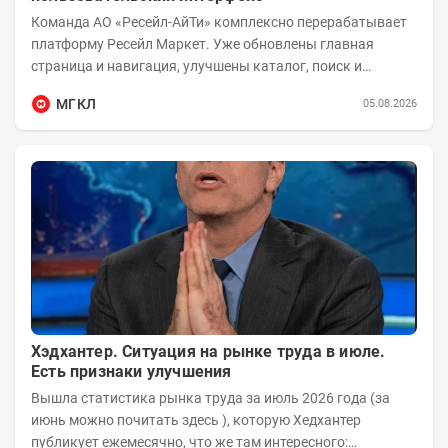
Команда АО «Ресейл-АйТи» комплексно перерабатывает
платформу Ресейл Маркет. Уже обновлены главная
страница и навигация, улучшены каталог, поиск и
фильтры, переработаны карточки товаров и...
МГКЛ
05.08.2026
Хэдхантер. Ситуация на рынке труда в июле.
Есть признаки улучшения
Вышла статистика рынка труда за июль 2026 года (за
июнь можно почитать здесь ), которую Хедхантер
публикует ежемесячно, что же там интересного: