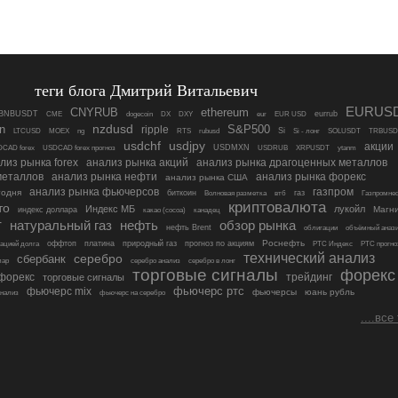
теги блога Дмитрий Витальевич
EURUS
ethereum
CNYRUB
BNBUSDT
eurrub
CME
dogecoin
DX
DXY
eur
EUR USD
nzdusd
in
ripple
S&P500
Si
LTCUSD
MOEX
ng
RTS
rubusd
Si - лонг
SOLUSDT
TRBUSD
usdchf
usdjpy
акции
USDMXN
CAD forex
USDCAD forex прогноз
USDRUB
XRPUSDT
ytanm
лиз рынка forex
анализ рынка акций
анализ рынка драгоценных металлов
металлов
анализ рынка нефти
анализ рынка форекс
анализ рынка США
анализ рынка фьючерсов
газпром
годня
биткоин
газ
Волновая разметка
втб
Газпромне
криптовалюта
то
Индекс МБ
лукойл
Магн
индекс доллара
какао (cocoa)
канадец
т
нефть
обзор рынка
натуральный газ
нефть Brent
облигации
объёмный аназ
платина
Роснефть
оффтоп
природный газ
прогноз по акциям
ацией долга
РТС Индекс
РТС прогно
технический анализ
сбербанк
серебро
лар
серебро анализ
серебро в лонг
торговые сигналы
форекс
 форекс
трейдинг
торговые сигналы
фьючерс mix
фьючерс ртс
фьючерсы
юань рубль
нализ
фьючерс на серебро
....все