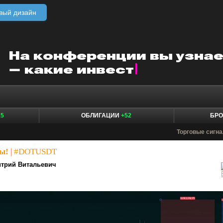
вый дизайн
15
ОБЛИГАЦИИ
+52
БР
Торговые сигн
ы!
|
#DOTUSDT
трий Витальевич