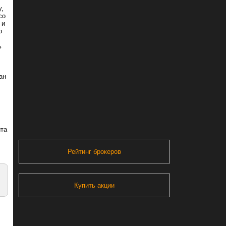
у,
со
 и
о
ь
ан
ита
Рейтинг брокеров
Купить акции