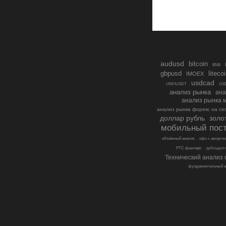
audusd
bitcoin
BNB
gbpusd
liteco
IMOEX
usdcad
UNFIUSDT
USD
анализ рынка
ана
анализ рынка 
анализ рынка форекс на се
золо
доллар рубль
мобильный пос
объёмный анализ
офз с амортиз
РТС фьючерс
рубльдол
Технический анализ
фундаментальный а