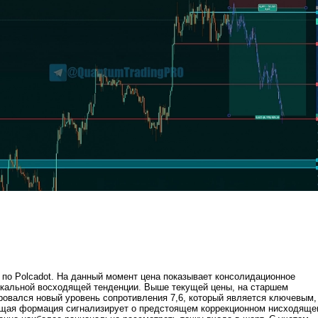
по Polcadot. На данный момент цена показывает консолидационное
окальной восходящей тенденции. Выше текущей цены, на старшем
овался новый уровень сопротивления 7,6, который является ключевым,
ущая формация сигнализирует о предстоящем коррекционном нисходящ