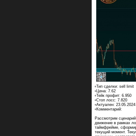
▫️Тип сделки: sell limit
▫️Цена: 7.62
▫️Тейк профит: 6.950
▫️Стоп лосс: 7.820
▫️Актуален: 23.05.2024
▫️Комментарий:
Рассмотрим сценарий 
движение в рамках л
таймфрейме, сформир
текущий момент. Тек