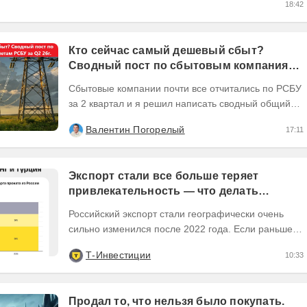
18:42
Кто сейчас самый дешевый сбыт?
Сводный пост по сбытовым компаниям
по отчетам РСБУ за Q2 26г.
Сбытовые компании почти все отчитались по РСБУ
за 2 квартал и я решил написать сводный общий
пост по их результатам, может кому интересно...
Валентин Погорелый
17:11
Экспорт стали все больше теряет
привлекательность — что делать
инвесторам
Российский экспорт стали географически очень
сильно изменился после 2022 года. Если раньше
Европа была основным регионом сбыта, то
Т-Инвестиции
10:33
сейчас...
Продал то, что нельзя было покупать.