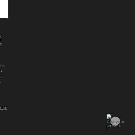
D
T
фть
ит
из
з
 тэги