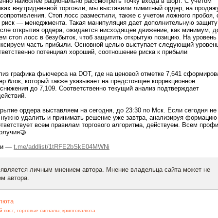
енно наиболее рационально рассмотреть точку входа в шорт. С учетом
мках внутридневной торговли, мы выставили лимитный ордер, на продаж
сопротивления. Стоп лосс разместили, также с учетом ложного пробоя, 
 риск — менеджмента. Такая манипуляция дает дополнительную защиту
осле открытия ордера, ожидается нисходящее движение, как минимум, д
сем стоп лосс в безубыток, чтоб защитить открытую позицию. На уровень
иксируем часть прибыли. Основной целью выступает следующий уровен
тветственно потенциал хороший, соотношение риска к прибыли
лиз графика фьючерса на DOT, где на ценовой отметке 7,641 сформиров
р блок, который также указывает на предстоящее коррекционное
снижения до 7,109. Соответственно текущий анализ подтверждает
ействий.
крытие ордера выставляем на сегодня, до 23:30 по Мск. Если сегодня не
р нужно удалить и принимать решение уже завтра, анализируя формацию
тветствует всем правилам торгового алгоритма, действуем. Всем проф
олучия🤝
ки —
t.me/addlist/1tRFE2bSkE04MWNi
 является личным мнением автора. Мнение владельца сайта может не
м автора.
люта
й пост
,
торговые сигналы
,
криптовалюта