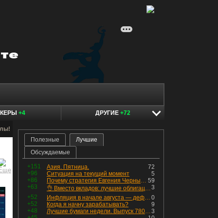
ОКЕРЫ
+4
ДРУГИЕ
+72
алы!
Полезные
Лучшие
Обсуждаемые
+151
Азия. Пятница.
72
+96
Ситуация на текущий момент
5
+86
Почему стратегия Евгения Черных приведет вас к убыткам в 2026 году
59
+63
3
👌 Вместо вкладов: лучшие облигации — только супер надёжные
+52
Инфляция в начале августа — дефляция из-за топлива и плодоовощной корзины, но услуги продолжают дорожать, а рубль начал ослабевать.
0
+52
Когда я начну зарабатывать?
9
+48
Лучшие бумаги недели. Выпуск 780 – обновления для пятницы
3
+45