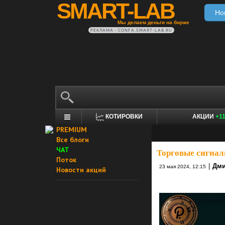
SMART-LAB
Но
Мы делаем деньги на бирже
РЕКЛАМА • CONFA.SMART-LAB.RU
КОТИРОВКИ
АКЦИИ
+1
PREMIUM
Все блоги
ЧАТ
Торговые сигнал
Поток
|
Дми
23 мая 2024, 12:15
Новости акций