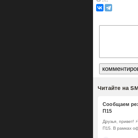
141
Читайте на S
Сообщаем рез
П15
Друзья, привет! ⚡️ Делимся итогами оферты по выпуску наших облигаций серии БО-
П15. В рамках оф