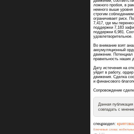
движении, соответств
ложного пробоя, в ра
немного выше уровня 
строгим соблюдением
ограничивает риск. П
7,417, где мы перене
поддержки 7,183 заф
поддержки 6,981. Соо
удовлетворительное.
Во внимание взят ана
аккумуляционный орде
движение. Потенциал 
правильность наших д
Дату истечения на от
уйдет в работу, орде
движения. Сделка соо
и финансового благоп
Сопровождение сдел
Данная публикация
совпадать с мнение
спецраздел:
криптова
Ключевые слова:
мобильны