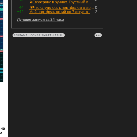
10
⛽️Евротранс в руинах. Грустный пост😶😞 Что изменилось в облигациях?
+44
🎥Что случилось с портфелем в июле - честный разбор / Инвестировать Просто
0
+44
Мой портфель акций на 7 августа. Покупки активов и реинвестирование дивидендов. Создание пассивного дохода
2
Лучшие записи за 24 часа
РЕКЛАМА • CONFA.SMART-LAB.RU
 на
ем