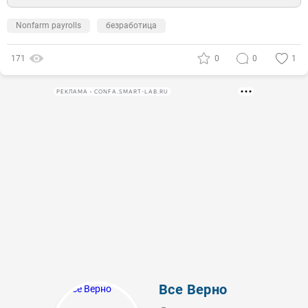
Nonfarm payrolls
безработица
171
0
0
1
РЕКЛАМА • CONFA.SMART-LAB.RU
Все Верно