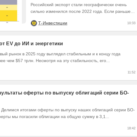
инвесторам
Российский экспорт стали географически очень
сильно изменился после 2022 года. Если раньше
Европа была основным регионом сбыта, то
Т-Инвестиции
10:33
сейчас...
 от EV до ИИ и энергетики
ый рынок в 2025 году выглядел стабильным и к концу года
ее чем $57 трлн. Несмотря на эту стабильность, его...
11:52
ультаты оферты по выпуску облигаций серии БО-
ерты мы погасили облигации на общую сумму в 3,1...
18:42