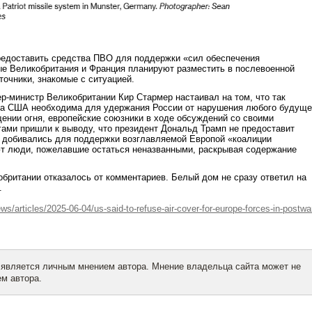
едоставить средства ПВО для поддержки «сил обеспечения
ые Великобритания и Франция планируют разместить в послевоенной
точники, знакомые с ситуацией.
ер-министр Великобритании
Кир Стармер
настаивал на том, что так
а США необходима для удержания России от нарушения любого будуще
ении огня, европейские союзники в ходе обсуждений со своими
ами пришли к выводу, что президент
Дональд Трамп
не предоставит
и добивались для поддержки возглавляемой Европой «коалиции
 люди, пожелавшие остаться неназванными, раскрывая содержание
британии отказалось от комментариев. Белый дом не сразу ответил на
.
articles/2025-06-04/us-said-to-refuse-air-cover-for-europe-forces-in-postwa
 является личным мнением автора. Мнение владельца сайта может не
м автора.