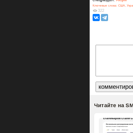
Ключевые слова:
США
,
Укр
322
Читайте на S