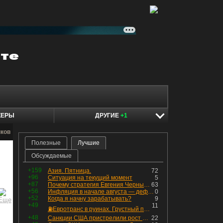
КЕРЫ
ДРУГИЕ
+1
нков
Полезные
Лучшие
Обсуждаемые
+159
Азия. Пятница.
72
+96
Ситуация на текущий момент
5
+87
Почему стратегия Евгения Черных приведет вас к убыткам в 2026 году
63
+56
Инфляция в начале августа — дефляция из-за топлива и плодоовощной корзины, но услуги продолжают дорожать, а рубль начал ослабевать.
0
+52
Когда я начну зарабатывать?
9
+49
11
⛽️Евротранс в руинах. Грустный пост😶😞 Что изменилось в облигациях?
+48
Санкции США пристрелили рост акций в России
22