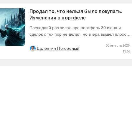
Продал то, что нельзя было покупать.
Изменения в портфеле
Последний раз писал про портфель 30 июня и
сделок с тех пор не делал, но вчера вышел плохой
отчет по компании, которую я держал и я её...
06 августа 2026,
Валентин Погорелый
13:51