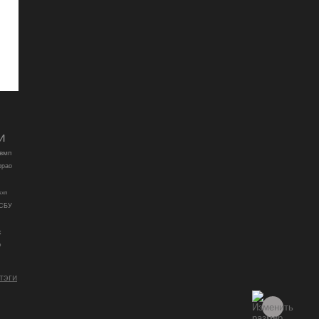
и
вмп
ррао
кхп
РСБУ
к
о
 тэги