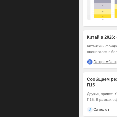
Китай в 2026:
Китайский фондов
оценивался в бол
Газпромбанк
Сообщаем рез
П15
Друзья, привет! ⚡️ Делимся итогами оферты по выпуску наших облигаций серии БО-
П15. В рамках оф
Самолет