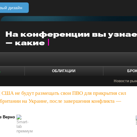
вый дизайн
1
ОБЛИГАЦИИ
БРО
Новости ры
|
США не будут размещать свои ПВО для прикрытия сил
британии на Украине, после завершения конфликта —
е Верно