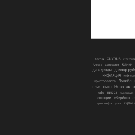
CNYRUB
bitcoin
ethereum
банки
аэрофлот
Алроса
дивиденды
доллар руб
инфляция
инфляци
Лукойл
криптовалюта
о
Новатэк
НМТП
НЛМК
пик сз
офз
полиметалл
санкции
сбербанк
С
Украин
транснефть
уголь