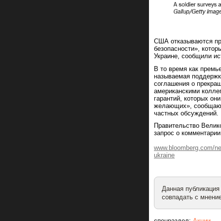
США отказываются пр
безопасности», котор
Украине, сообщили ис
В то время как премь
называемая поддержк
соглашения о прекращ
американскими коллег
гарантий, которых он
желающих», сообщают
частных обсуждений.
Правительство Велико
запрос о комментарии
www.bloomberg.com/news/
ukraine
Данная публикация
совпадать с мнение
спецраздел:
Акции