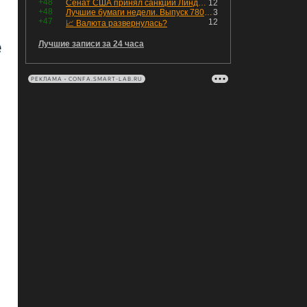
+48
Сенат США принял санкции Линдси Грэма против России
12
+48
Лучшие бумаги недели. Выпуск 780 – обновления для пятницы
3
+47
12
📈 Валюта развернулась?
Лучшие записи за 24 часа
РЕКЛАМА • CONFA.SMART-LAB.RU