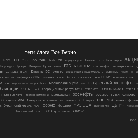
теги блога Все Верно
акци
S&P500
IPO
Ozon
VK
tesla
абрау-дюрсо
Автоваз
акрон
IMOEX
автомобили
газпром
ВТБ
гмк норникель
д
Владимир Путин
война
белуга групп
брокеры
газпромнефть
ль
Европа
ЕС
Дональд Трамп
золото
инвестиции в недвижимость
индия
инте
индекс МБ
ипотека
Китай
ключевая ставка ЦБ РФ
комментарий
я в России
инфляция в США
камаз
нефть
Московская биржа
натуральный газ
Мечел
мирные переговоры
мтс
н
ММК
блигации
ОПЕК
операционные результаты
отчеты МСФО
отчетность
отчеты 
опек+
роснефть
самолет
распадская
русагро
Полюс Золото
русал
прогноз компании
СПГ
сша
сделки M&A
Северсталь
соллерс
тинькофф бан
ВО
совкомфлот
СПБ биржа
ЦБ РФ
форекс
ФРС США
а
Украинский кризис
фосагро
ФАС
фьючерс mix
черкизов
Яндекс
ЮГК Южуралзолото
Энергетический кризис
....все