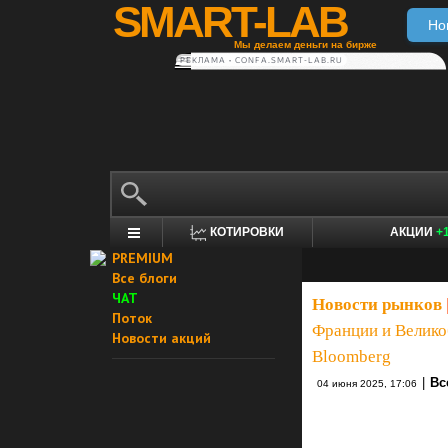
SMART-LAB
Но
Мы делаем деньги на бирже
РЕКЛАМА • CONFA.SMART-LAB.RU
КОТИРОВКИ
АКЦИИ
+
PREMIUM
Все блоги
ЧАТ
Новости рынков
Поток
Франции и Велико
Новости акций
Bloomberg
|
Вс
04 июня 2025, 17:06