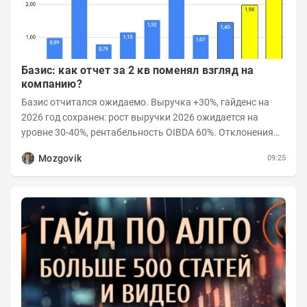
Базис: как отчет за 2 кв поменял взгляд на
компанию?
Базис отчитался ожидаемо. Выручка +30%, гайденс на
2026 год сохранен: рост выручки 2026 ожидается на
уровне 30-40%, рентабельность OIBDA 60%. Отклонения
значений отчета 2-го квартала от модели —...
Mozgovik
09:25