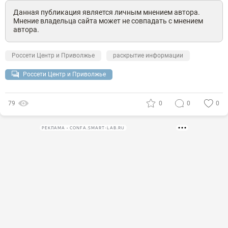
Данная публикация является личным мнением автора.
Мнение владельца сайта может не совпадать с мнением
автора.
Россети Центр и Приволжье
раскрытие информации
Россети Центр и Приволжье
79
0
0
0
РЕКЛАМА • CONFA.SMART-LAB.RU