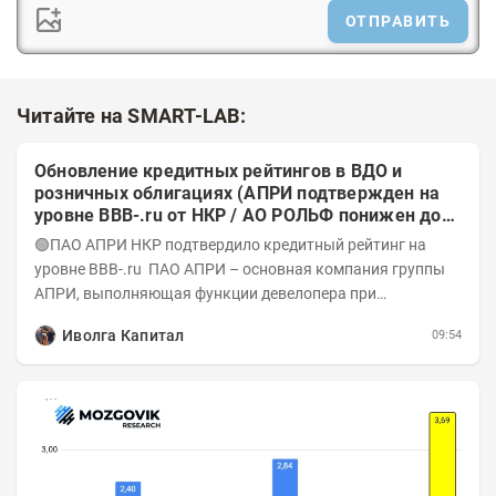
ОТПРАВИТЬ
Читайте на SMART-LAB:
Обновление кредитных рейтингов в ВДО и
розничных облигациях (АПРИ подтвержден на
уровне BBB-.ru от НКР / АО РОЛЬФ понижен до
А-(RU) / Элит Строй присвоен на уровне BBB.ru)
🟢ПАО АПРИ НКР подтвердило кредитный рейтинг на
уровне BBB-.ru ПАО АПРИ – основная компания группы
АПРИ, выполняющая функции девелопера при
реализации проектов. Группа с 2014 года...
Иволга Капитал
09:54