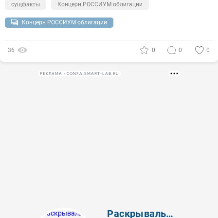
сущфакты
Концерн РОССИУМ облигации
Концерн РОССИУМ облигации
36
0
0
0
РЕКЛАМА • CONFA.SMART-LAB.RU
Раскрывальщик