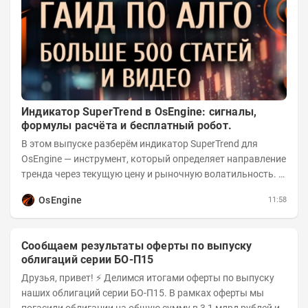
Индикатор SuperTrend в OsEngine: сигналы,
формулы расчёта и бесплатный робот.
В этом выпуске разберём индикатор SuperTrend для
OsEngine — инструмент, который определяет направление
тренда через текущую цену и рыночную волатильность. В
отличие от сложных осцилляторов, он...
OsEngine
11:58
Сообщаем результаты оферты по выпуску
облигаций серии БО-П15
Друзья, привет! ⚡️ Делимся итогами оферты по выпуску
наших облигаций серии БО-П15. В рамках оферты мы