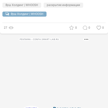
Вуш Холдинг | WHOOSH
раскрытие информации
Вуш Холдинг | WHOOSH
27
0
0
0
РЕКЛАМА • CONFA.SMART-LAB.RU