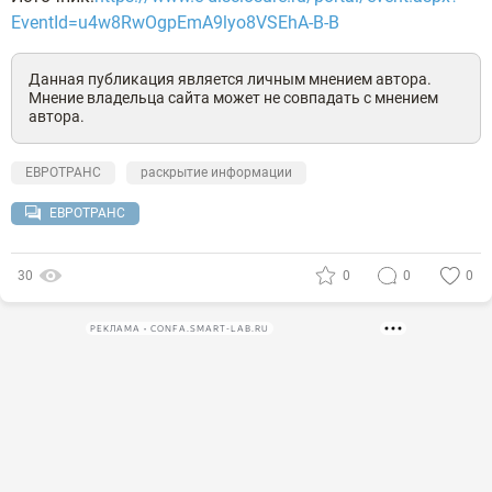
EventId=u4w8RwOgpEmA9lyo8VSEhA-B-B
Данная публикация является личным мнением автора.
Мнение владельца сайта может не совпадать с мнением
автора.
ЕВРОТРАНС
раскрытие информации
ЕВРОТРАНС
30
0
0
0
РЕКЛАМА • CONFA.SMART-LAB.RU