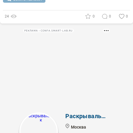
24
0
0
0
РЕКЛАМА • CONFA.SMART-LAB.RU
Раскрывальщик
Москва