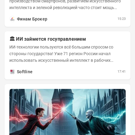
производством смартфонов, развитием искусственного
интеллекта и зеленой революцией часто стоит мощь
азиатского гиганта. До недавнего времени...
Финам Брокер
15:23
🏛️ ИИ займется госуправлением
ИИ-технологии пользуются всё большим спросом со
стороны государства! Уже 71 регион России начал
использовать искусственный интеллект в рабочих
процессах, при этом затраты госсектора на ИИ растут...
Softline
17:41