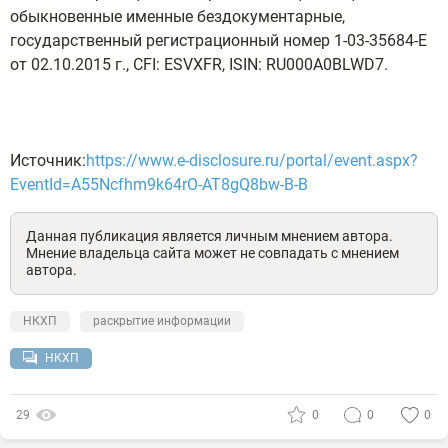
обыкновенные именные бездокументарные,
государственный регистрационный номер 1-03-35684-Е
от 02.10.2015 г., CFI: ESVXFR, ISIN: RU000A0BLWD7.
Источник:
https://www.e-disclosure.ru/portal/event.aspx?
EventId=A55Ncfhm9k64rO-AT8gQ8bw-B-B
Данная публикация является личным мнением автора.
Мнение владельца сайта может не совпадать с мнением
автора.
НКХП
раскрытие информации
НКХП
29
0
0
0