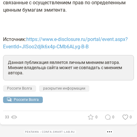
связанные с осуществлением прав по определенным
ценным бумагам эмитента.
Источник:
https://www.e-disclosure.ru/portal/event.aspx?
EventId=JlSoo2djIk6x4p-CMb6ALyg-B-B
Данная публикация является личным мнением автора.
Мнение владельца сайта может не совпадать с мнением
автора.
Россети Волга
раскрытие информации
Россети Волга
33
0
0
0
РЕКЛАМА • CONFA.SMART-LAB.RU