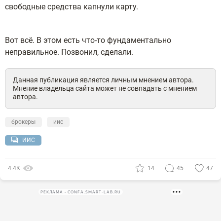
свободные средства капнули карту.
Вот всё. В этом есть что-то фундаментально
неправильное. Позвонил, сделали.
Данная публикация является личным мнением автора.
Мнение владельца сайта может не совпадать с мнением
автора.
брокеры
иис
ИИС
4.4К
14
45
47
РЕКЛАМА • CONFA.SMART-LAB.RU