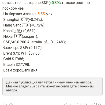
оставаться в стороне S&P(
+0,89
%) также рост но
поскромнее.
На биржах Азии на
5:55
мск.
Shanghai 🇨🇳(+0,24%);
Hang Seng 🇭🇰(+0,72%);
Kospi 🇰🇷(+0,65%);
Nikkei 🇯🇵(закрыт);
S&P/ASX 200 Australia 🇦🇺(+1,24%);
Фьючерс S&P(+0,17%);
Brent $73; WTI $67,06;
Gold $1'986;
Bitcoin $27'798.
Всем хорошего дня!
Данная публикация является личным мнением автора.
Мнение владельца сайта может не совпадать с мнением
автора.
2К
1
125
41