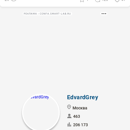
РЕКЛАМА • CONFA.SMART-LAB.RU
EdvardGrey
Москва
463
206 173