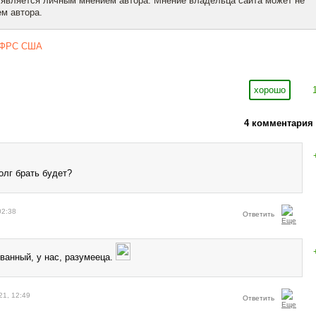
 является личным мнением автора. Мнение владельца сайта может не
м автора.
ФРС США
хорошо
4 комментария
олг брать будет?
02:38
Ответить
ванный, у нас, разумееца.
21, 12:49
Ответить