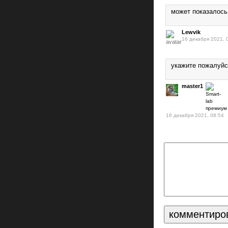
может показалось
Lewvik
16 декабря 2021, 
укажите пожалуйс
master1
16 декабря 2021, 08:54