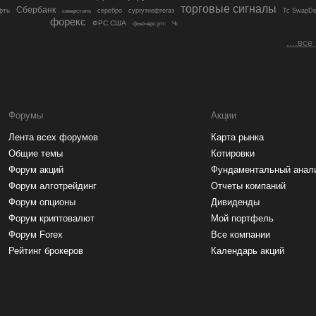
торговые сигналы
Сбербанк
фть
северсталь
серебро
сургутнефтегаз
Тс SwapDe
форекс
ФРС США
фьючерс ртс
Чс
....все
Форумы
Акции
Лента всех форумов
Карта рынка
Общие темы
Котировки
Форум акций
Фундаментальный анал
Форум алготрейдинг
Отчеты компаний
Форум опционы
Дивиденды
Форум криптовалют
Мой портфель
Форум Forex
Все компании
Рейтинг брокеров
Календарь акций