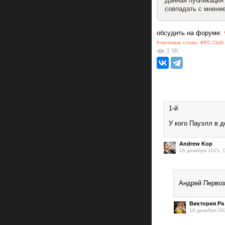
Данная публикация
совпадать с мнение
обсудить на форуме:
Ключевые слова:
ФРС США
3.9К
1-й
У кого Пауэлл в д
Andrew Kop
16 декабря 2021, 
Андрей Первоз
Виктория Ра
16 декабря 20