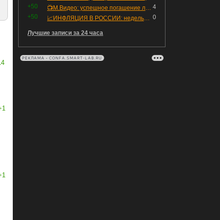
+50
4
📺М.Видео: успешное погашение любимого флоатера
+50
0
📈ИНФЛЯЦИЯ В РОССИИ: недельная дефляция, но в годовом выражении рост 😢
Лучшие записи за 24 часа
РЕКЛАМА • CONFA.SMART-LAB.RU
14
+1
+1