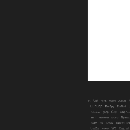
6A
Aapl
AFKS
Apple
AudCad
EurGbp
EurJpy
EurNzd
Gbp
GbpAu
gazp
FxInsider
mm
MUFG
Nymex
money.net
Tesla
Tullett Pr
SMM
SSI
Wti
UsdZar
XagUsd
VWAP