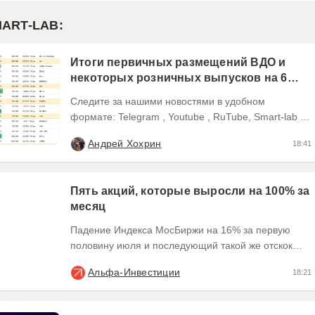
MART-LAB:
Итоги первичных размещений ВДО и
некоторых розничных выпусков на 6
августа 2026 г.
Следите за нашими новостями в удобном
формате: Telegram , Youtube , RuTube, Smart-lab ,
ВКонтакте , Сайт
Андрей Хохрин
18:41
Пять акций, которые выросли на 100% за
месяц
Падение Индекса МосБиржи на 16% за первую
половину июля и последующий такой же отскок
создали условия для экстремального движения
Альфа-Инвестиции
18:21
наиболее...