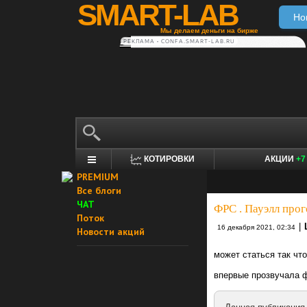
SMART-LAB
Но
Мы делаем деньги на бирже
РЕКЛАМА • CONFA.SMART-LAB.RU
КОТИРОВКИ
АКЦИИ
+7
PREMIUM
Все блоги
ЧАТ
ФРС . Пауэлл прог
Поток
|
16 декабря 2021, 02:34
Новости акций
может статься так чт
впервые прозвучала 