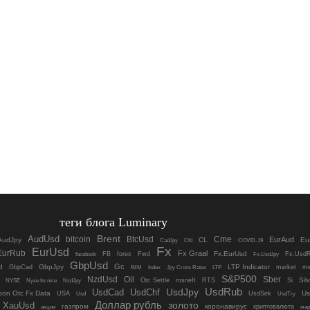
теги блога Luminary
Brent
AudUsd
bitcoin
BtcUsd
Cme
EurAud
AudJpy
CL
Eu
Cfd
COVID-19
CadJpy
Fx
EurUsd
EurRub
Fx Graal
Fx.EurUsd
facebook
FB
forex
Fwd
Fx.Usd
Fx.UsdJpy
GbpUsd
Gc
d
GbpJpy
LTP Indicator
GbpCad
Index
Jpy Cross Rates
LTP
market
me
IMM
S&P500
Oil
Sber
NzdUsd
Sil
NYSE
Otc Settle
rosneft
RTS
Si
Nyse Its nice
NzdJpy
UsdRub
UsdJpy
UsdCad
UsdChf
ebon Otc Fx Data
Us
USA
UsdSek
UsdTry
Usd
Доллар рубль
XauUsd
золото
газпром
коронавирус
криптовалюта
акции
мар