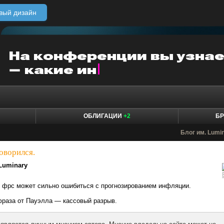
вый дизайн
ОБЛИГАЦИИ
+2
БР
Блог им. Lumi
оворился.
Luminary
о фрс может сильно ошибиться с прогнозированием инфляции.
фраза от Пауэлла — кассовый разрыв.