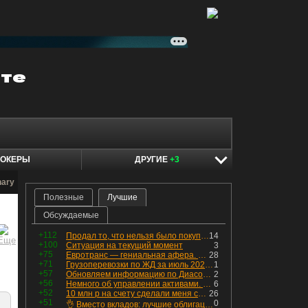
ОКЕРЫ
ДРУГИЕ
+3
nary
Полезные
Лучшие
Обсуждаемые
+112
Продал то, что нельзя было покупать. Изменения в портфеле
14
+100
Ситуация на текущий момент
3
+75
Евротранс — гениальная афера. Собрал с инвесторов денег, выплатил дивидендов больше текущей капитализации и ушёл в дефолт
28
+71
Грузоперевозки по ЖД за июль 2026 г. — четвёртый месяц подряд роста, чёрные металлы на уровне прошлого года, а каменный уголь в плюсе.
1
+57
Обновляем информацию по Диасофту: дивиденды и выкуп
2
+56
Немного об управлении активами. Для заинтересованных
6
+52
10 млн р на счету сделали меня счастливым? Ожидание vs Реальность!
26
+51
0
👌 Вместо вкладов: лучшие облигации — только супер надёжные