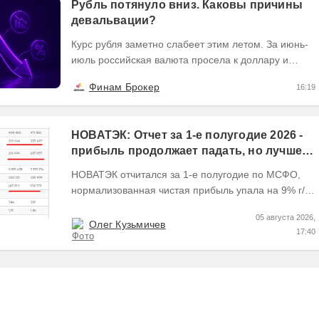
Рубль потянуло вниз. Каковы причины
девальвации?
Курс рубля заметно слабеет этим летом. За июнь-
июль российская валюта просела к доллару и
юаню примерно на 11,5%. В августе тенденция
Финам Брокер
16:19
на...
НОВАТЭК: Отчет за 1-е полугодие 2026 -
прибыль продолжает падать, но лучшее
впереди, если не прилетит
НОВАТЭК отчитался за 1-е полугодие по МСФО,
нормализованная чистая прибыль упала на 9% г/г
Пресс релизы максимально...
05 августа 2026,
Олег Кузьмичев
17:40