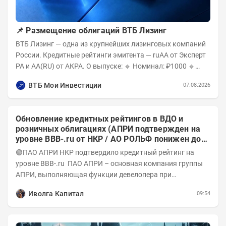
📌 Размещение облигаций ВТБ Лизинг
ВТБ Лизинг — одна из крупнейших лизинговых компаний
России. Кредитные рейтинги эмитента — ruAA от Эксперт
РА и AA(RU) от АКРА. О выпуске: 🔹 Номинал: ₽1000 🔹
Объём...
ВТБ Мои Инвестиции
07.08.2026
Обновление кредитных рейтингов в ВДО и
розничных облигациях (АПРИ подтвержден на
уровне BBB-.ru от НКР / АО РОЛЬФ понижен до
А-(RU) / Элит Строй присвоен на уровне BBB.ru)
🟢ПАО АПРИ НКР подтвердило кредитный рейтинг на
уровне BBB-.ru ПАО АПРИ – основная компания группы
АПРИ, выполняющая функции девелопера при
реализации проектов. Группа с 2014 года...
Иволга Капитал
09:54