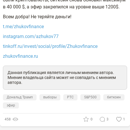
в 40 000 $, а эфир закрепился на уровне выше 1200$.
Всем добра! Не теряйте деньги!
t.me/zhukovfinance
instagram.com/azhukov77
tinkoff.ru/invest/social/profile/Zhukovfinance
zhukovfinance.ru
Данная публикация является личным мнением автора.
Мнение владельца сайта может не совпадать с мнением
автора.
Дональд Трамп
выборы
РТС
S&P500
биткоин
эфир
458
0
3
1