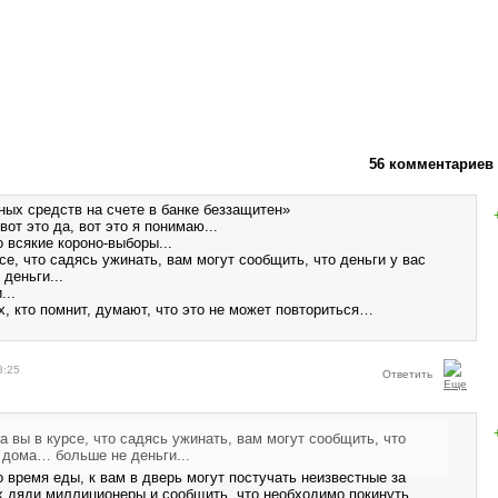
56 комментариев
ых средств на счете в банке беззащитен»
от это да, вот это я понимаю...
о всякие короно-выборы...
рсе, что садясь ужинать, вам могут сообщить, что деньги у вас
деньги...
...
, кто помнит, думают, что это не может повториться…
8:25
Ответить
, а вы в курсе, что садясь ужинать, вам могут сообщить, что
 дома… больше не деньги...
 время еды, к вам в дверь могут постучать неизвестные за
х дяди миллиционеры и сообщить, что необходимо покинуть