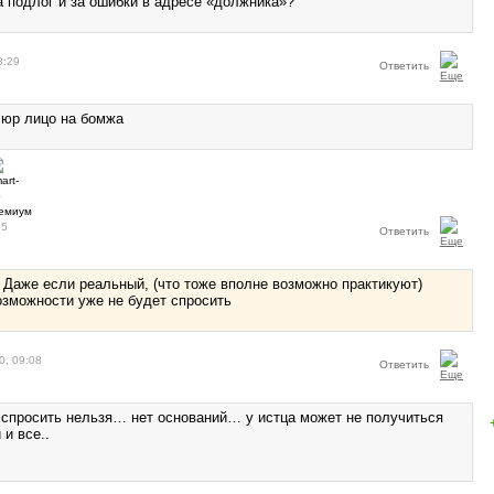
а подлог и за ошибки в адресе «должника»?
8:29
Ответить
 юр лицо на бомжа
05
Ответить
 Даже если реальный, (что тоже вполне возможно практикуют)
зможности уже не будет спросить
0, 09:08
Ответить
 спросить нельзя… нет оснований… у истца может не получиться
 и все..