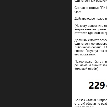
единственный реквиз
Согласно статье ГПК 
срок
Действующее право н
(Не могу вспомнить с
возражения на приказ
отстоите (денежные с
Должник сможет возра
единственное уведомл
либо через сервис П
портал Госуслуг так 
его искажении.
Позже может быть я н
решаема, а значит зак
большой объём)
229-ФЗ Статья 8 игра
статьи) обязан не ра