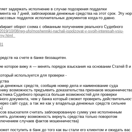
оляет задержать исполнение в случае подозрения подделки
мента на 7 дней, заблокировав денежные средства на этот срок. Эту но
ассовых подделок исполнительных документов когда-то давно.
абирает оборот схема с обманным получением реального Судебного
u/2019/10/08/reg-ufo/moshenniki-nachali-ispolzovat-v-svoih-interesah-vsiu-
emy.html
31
едств на счете в банке беззащитен.
е которое вижу я — менять порядок взыскания на основании Статей 8 и
оторый используется для проверки -
дства
ца денежных средств, сообщив номер дела и наименование суда
нику возможность предъявить доказательства признаков мошенничества
участника Судебного процесса больше возможностей для проверки
ного документа, чем у банка который сможет проверить действительнос
через сайт суда; а так же как у владельца денежных средств сильнее
ь)
сов взыскателя считать заблокированную сумму уже исполненным
нять должнику возможность вернуть средства только поворотом
ключением случаев фактов мошенничества)
ожет поступить в банк до того как вы стали его клиентом и ожидать вас