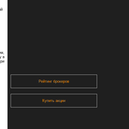
ый
ем,
у в
при
Рейтинг брокеров
Купить акции