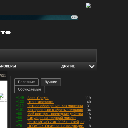
БРОКЕРЫ
ДРУГИЕ
 W31
Полезные
Лучшие
Обсуждаемые
+149
Азия. Среда.
119
+133
Это я хвастаюсь
40
+119
Летнее обострение. Как мошенники пытаются подсунуть кнопку "БАБЛО" девушкам
31
+101
Как правильно выбрать психолога. Показания к лечению
34
+88
Мой портфль: последние действия и текущая структура. Краткий комментарий по всем позициям
16
+88
Ситуация на текущий момент
9
+77
Лента МСФО 2 кв. 2026 г. - Окей, а где прибыль?
1
+76
НОВАТЭК: Отчет за 1-е полугодие 2026 - прибыль продолжает падать, но лучшее впереди, если не прилетит
8