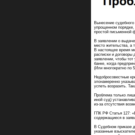
Вынесение судебного 
упрощенном порядке, 
простой письменной ф
В заявлении о выдаче
место жительства, а 
В настоящее время м
расписки и договоры 
заявлении, чтобы тот
банке, когда предпри
(Или многократно по 5
Недобросовестные кре
злонамеренно указыва
успеть возразить. Так
Проблема только лишь
иной суд) устанавлив
из-за отсутствия возм
ГПК РФ Статья 127: «
содержащиеся в заявл
В Судебном приказе д
указанные взыскателе