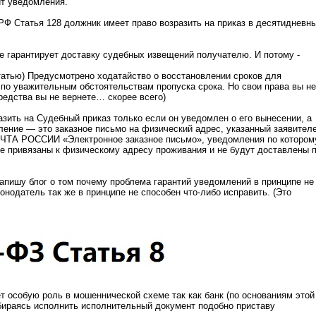
ит уведомления.
РФ Статья 128 должник имеет право возразить на приказ в десятидневн
е гарантирует доставку судебных извещений получателю. И потому -
татью) Предусмотрено ходатайство о восстановлении сроков для
 по уважительным обстоятельствам пропуска срока. Но свои права вы не
редства вы не вернете… скорее всего)
зить на Судебный приказ только если он уведомлен о его вынесении, а
ение — это заказное письмо на физический адрес, указанный заявител
ОЧТА РОССИИ «Электронное заказное письмо», уведомления по котором
же привязаны к физическому адресу проживания и не будут доставлены 
апишу блог о том почему проблема гарантий уведомлений в принципе не
онодатель так же в принципе не способен что-либо исправить. (Это
ет особую роль в мошеннической схеме так как банк (по основаниям этой
збираясь исполнить исполнительный документ подобно приставу