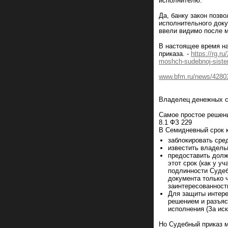
исполнителю.
Да, банку закон позв
исполнительного доку
ввели видимо после м
В настоящее время н
приказа. -
https://rg.r
moshch-sudebnoj-sist
www.bfm.ru/news/4280
Владелец денежных ср
Самое простое решени
8.1 ФЗ 229
В Семидневный срок к
заблокировать сре
известить владель
предоставить долж
этот срок (как у 
подлинности Судеб
документа только 
заинтересованност
Для защиты интере
решением и разъяс
исполнения (За ис
Но Судебный приказ м