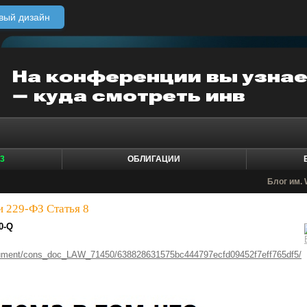
вый дизайн
3
ОБЛИГАЦИИ
Блог им.
и 229-ФЗ Статья 8
0-Q
cument/cons_doc_LAW_71450/638828631575bc444797ecfd09452f7eff765df5/