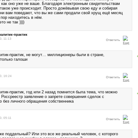
 как оно уже не ваше. Благодаря электронным свидетельствам
такое уже происходит. Просто дожёвывая свою еду и собирая
они вам поведают, что вы же сами продали свой хрущ ещё месяц
 пор находитесь в нём.
то не так ))))
алитик-практик
0, 11:13
Ответить
итик-практик, не могут… миллиционеры были в стране,
только галоши
0, 16:24
Ответить
тик-практик, год или 2 назад помнится была тема, что можно
в Россреестр заявление о запрете совершения сделок с
 без личного обращения собственника
0, 05:11
Ответить
оже поддельный? Или это все же реальный человек, с которого