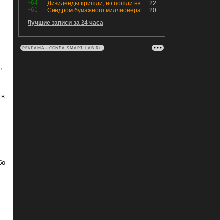
+64
Дивиденды пришли, но пошли не туда
22
+61
Синдром бумажного миллионера
20
Лучшие записи за 24 часа
РЕКЛАМА • CONFA.SMART-LAB.RU
,
е
 в
бо