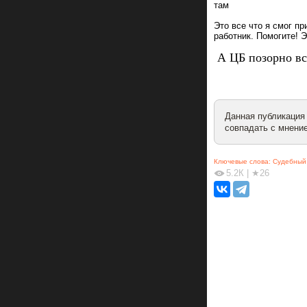
там
Это все что я смог пр
работник. Помогите! 
А ЦБ позорно вс
Данная публикация
совпадать с мнение
Ключевые слова:
Судебный
5.2К
|
★26