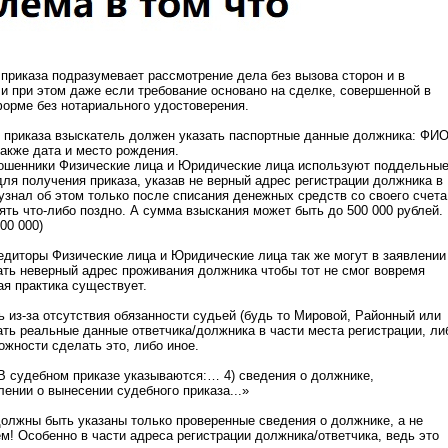
приказа подразумевает рассмотрение дела без вызова сторон и в
и при этом даже если требование основано на сделке, совершенной в
орме без нотариального удостоверения.
 приказа взыскатель должен указать паспортные данные должника: ФИО
также дата и место рождения.
ошенники Физические лица и Юридические лица используют поддельны
для получения приказа, указав не верный адрес регистрации должника в
 узнал об этом только после списания денежных средств со своего счета
нять что-либо поздно. А сумма взыскания может быть до 500 000 рублей.
00 000)
диторы Физические лица и Юридические лица так же могут в заявлении
ть неверный адрес проживания должника чтобы тот не смог вовремя
ая практика существует.
 из-за отсутствия обязанности судьей (будь то Мировой, Районный или
ать реальные данные ответчика/должника в части места регистрации, ли
ожности сделать это, либо иное.
В судебном приказе указываются:… 4) сведения о должнике,
ении о вынесении судебного приказа...»
олжны быть указаны только проверенные сведения о должнике, а не
м! Особенно в части адреса регистрации должника/ответчика, ведь это