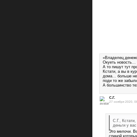
«Владелец денежн
Окуеть новость… в
А то пишут тут пр
Кстати, а вы в ку
дома… больше не 
поди то же забыли
А большинство тех
С.Г.
27 ноября 2020, 0
С.Г., Кстати
деньги у вас
Это мелочи. Во
спиной которы