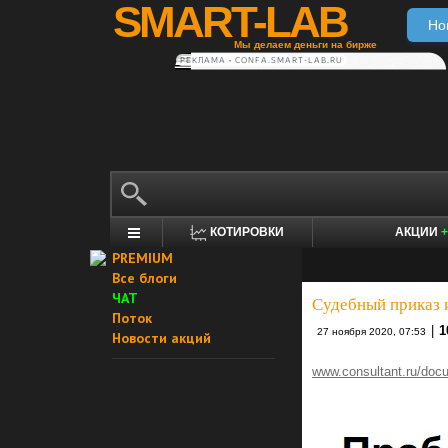
SMART-LAB
Но
Мы делаем деньги на бирже
РЕКЛАМА • CONFA.SMART-LAB.RU
КОТИРОВКИ
АКЦИИ
+
PREMIUM
Все блоги
ЧАТ
Судебный приказ 
Поток
|
1
27 ноября 2020, 07:53
Новости акций
www.consultant.ru/do