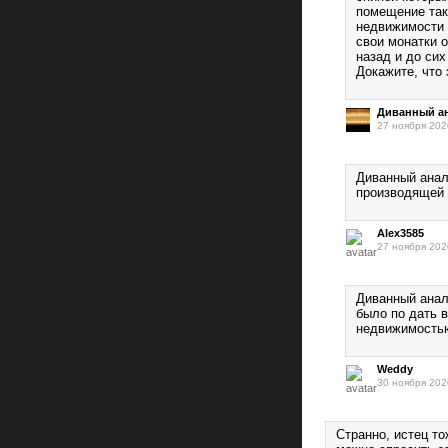
помещение так
недвижимости 
свои монатки 
назад и до сих
Докажите, что э
Диванный ан
27 ноября 202
Диванный анал
производящей 
Alex3585
27 ноября 202
Диванный анали
было по дать 
недвижимостью
Weddy
30 ноября 202
Странно, истец т