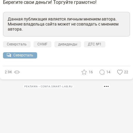
Берегите свои деньги! Торгуйте грамотно!
Данная публикация является личным мнением автора.
Мнение владельца сайта может не совпадать с мнением
автора.
Северсталь
CHMF
дивиденды
ДТС №1
Северсталь
2.9К
16
14
22
РЕКЛАМА • CONFA.SMART-LAB.RU