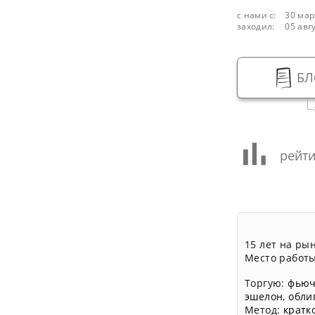
с нами с:
30 мар
заходил:
05 авг
БЛ
рейти
15 лет на ры
Место работы
Торгую:
фьюч
эшелон
,
обли
Метод:
кратк