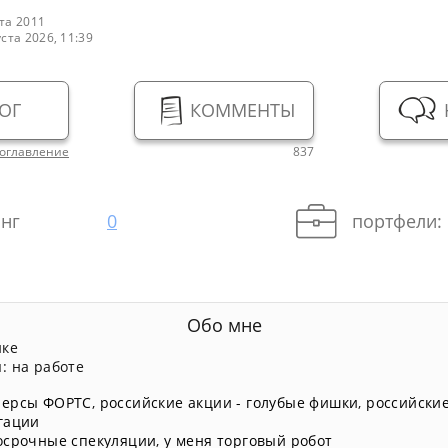
та 2011
уста 2026, 11:39
ОГ
КОММЕНТЫ
оглавление
837
нг
0
портфели:
Обо мне
нке
: на работе
ерсы ФОРТС
,
российские акции - голубые фишки
,
российские
гации
осрочные спекуляции
,
у меня торговый робот