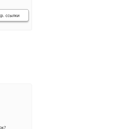
хр. ссылки
ок?