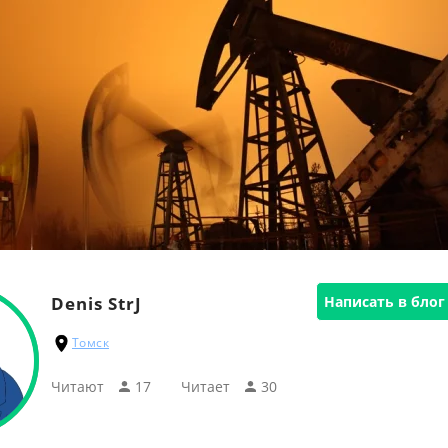
Denis StrJ
Написать в блог
Томск
Читают
17
Читаeт
30