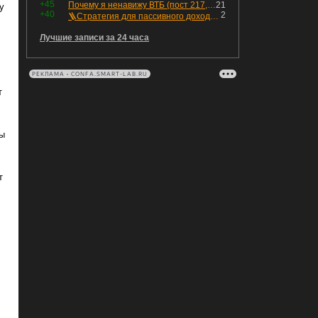
+45
Почему я ненавижу ВТБ (пост 217, 12+)
21
у
+40
2
🪜Стратегия для пассивного дохода: Лестница облигаций
Лучшие записи за 24 часа
РЕКЛАМА • CONFA.SMART-LAB.RU
т
лы
т