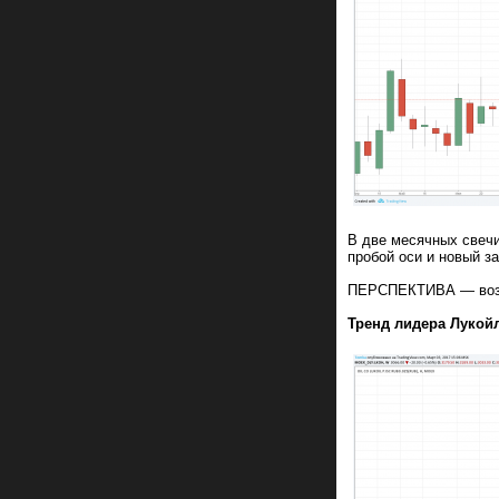
В две месячных свеч
пробой оси и новый за
ПЕРСПЕКТИВА — возвра
Тренд лидера Лукой