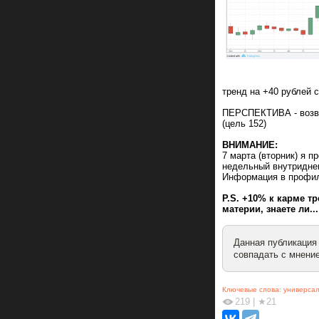
тренд на +40 рублей с
ПЕРСПЕКТИВА - возвр
(цель 152)
ВНИМАНИЕ:
7 марта (вторник) я 
недельный внутридне
Информация в профиле
P.S. +10% к карме т
материи, знаете ли...
Данная публикация
совпадать с мнение
Ключевые слова:
универса
219
|
★21