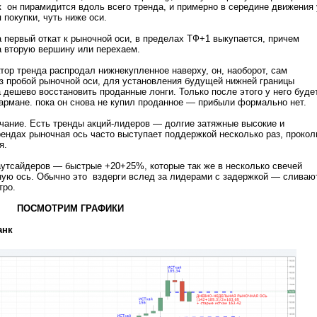
ак он пирамидится вдоль всего тренда, и примерно в середине движения 
 покупки, чуть ниже оси.
 первый откат к рыночной оси, в пределах ТФ+1 выкупается, причем
а вторую вершину или перехаем.
атор тренда распродал нижнекупленное наверху, он, наоборот, сам
з пробой рыночной оси, для установления будущей нижней границы
а дешево восстановить проданные лонги. Только после этого у него буде
армане. пока он снова не купил проданное — прибыли формально нет.
чание. Есть тренды акций-лидеров — долгие затяжные высокие и
ендах рыночная ось часто выступает поддержкой несколько раз, проко
я.
аутсайдеров — быстрые +20+25%, которые так же в несколько свечей
ную ось. Обычно это вздерги вслед за лидерами с задержкой — сливаю
тро.
СМОТРИМ ГРАФИКИ
анк