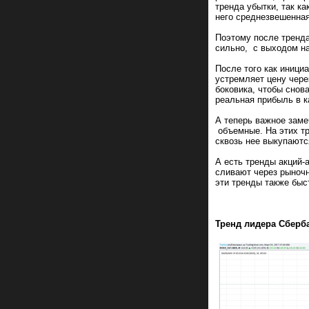
тренда убытки, так к
него среднезвешенная
Поэтому после тренда
сильно, с выходом н
После того как иници
устремляет цену чере
боковика, чтобы снов
реальная прибыль в к
А теперь важное заме
объемные. На этих тр
сквозь нее выкупаютс
А есть тренды акций-
сливают через рыноч
эти тренды также быс
ПО
Тренд лидера Сберб