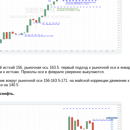
истхай 156, рыночная ось 163.5. первый подход к рыночной оси в янва
и к истхаю. Проколы оси
в феврале
уверенно выкупаются.
 вокруг рыночной оси 156-163.5-171. на майской коррекции движение к
и на 140.5
снефть.