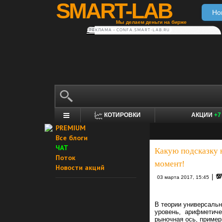
SMART-LAB
Но
Мы делаем деньги на бирже
РЕКЛАМА • CONFA.SMART-LAB.RU
КОТИРОВКИ
АКЦИИ
+7
PREMIUM
Все блоги
ЧАТ
Какую подсказку 
Поток
момент!
Новости акций
|

03 марта 2017, 15:45
В теории универсальн
уровень, арифметичес
рыночная ось, пример