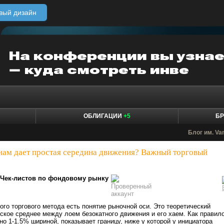
вый дизайн
ОБЛИГАЦИИ
+5
БР
Блог им. Va
нам дает простая середина движения? Важный торговый
Чек-листов по фондовому рынку
ого торгового метода есть понятие рыночной оси. Это теоретический
кое среднее между лоем безокатного движения и его хаем. Как правило
но 1-1.5% шириной, показывает границу, ниже у которой у инициатора