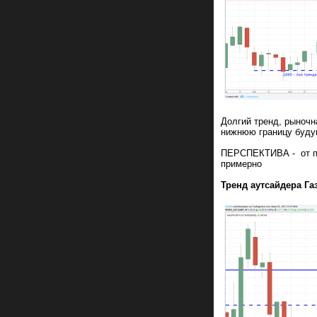
Долгий тренд, рыночн
нижнюю границу будущ
ПЕРСПЕКТИВА - от пок
примерно
Тренд аутсайдера Г