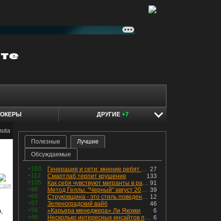
ОКЕРЫ
ДРУГИЕ
+7
nuta
Полезные
Лучшие
Обсуждаемые
+160
Генерация и сети: мнение ребят из индустрии
27
+112
Смартлаб терпит крушение
133
+105
Как себя чувствуют мигранты в раю, в который они так стремились
91
+98
Метод Геллы. "Черный" август 2026 - быть или не быть?
39
+66
Струковщина - это стиль поведения, известный всем в секторе золотодобычи.
12
+57
Зеленоградский вайб
46
+56
,
«Карьера менеджера» Ли Якокки
6
+46
Несколько интересных инсайтов по "Озону"
6