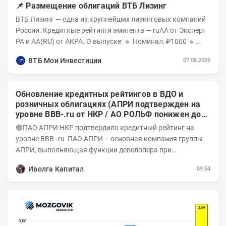
📌 Размещение облигаций ВТБ Лизинг
ВТБ Лизинг — одна из крупнейших лизинговых компаний
России. Кредитные рейтинги эмитента — ruAA от Эксперт
РА и AA(RU) от АКРА. О выпуске: 🔹 Номинал: ₽1000 🔹
Объём...
ВТБ Мои Инвестиции
07.08.2026
Обновление кредитных рейтингов в ВДО и
розничных облигациях (АПРИ подтвержден на
уровне BBB-.ru от НКР / АО РОЛЬФ понижен до
А-(RU) / Элит Строй присвоен на уровне BBB.ru)
🟢ПАО АПРИ НКР подтвердило кредитный рейтинг на
уровне BBB-.ru ПАО АПРИ – основная компания группы
АПРИ, выполняющая функции девелопера при
реализации проектов. Группа с 2014 года...
Иволга Капитал
09:54