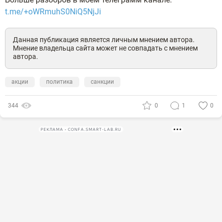
t.me/+oWRmuhS0NiQ5NjJi
Данная публикация является личным мнением автора.
Мнение владельца сайта может не совпадать с мнением
автора.
акции
политика
санкции
344
0
1
0
РЕКЛАМА • CONFA.SMART-LAB.RU