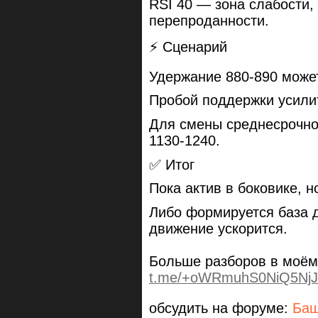
RSI 40 — зона слабости,
перепроданности.
⚡️ Сценарий
Удержание 880-890 может
Пробой поддержки усилит
Для смены среднесрочно
1130-1240.
✅ Итог
Пока актив в боковике, н
Либо формируется база д
движение ускорится.
Больше разборов в моём
t.me/+oWRmuhS0NiQ5NjJ
обсудить на форуме:
Ба