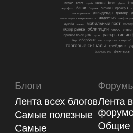
eurusd
forex
imo
bitcoin
brent
cnyrub
gbpusd
банки
биткоин
брокеры
биржа
аэрофлот
в
дивиденды
доллар
д
гмк норникель
индекс мб
инфляция
инвестиции в недвижимость
мобильный пост
лукойл
мосбир
магнит
облигации
обзор рынка
опрос
опцио
раскрытие ин
прогноз по акциям
путин
сбербанк
сбер
северсталь
смартлаб
сво
торговые сигналы
трейдинг
ук
фьючерсы
фьючерс ртс
Блоги
Форум
Лента всех блогов
Лента 
форум
Самые полезные
Общие
Самые