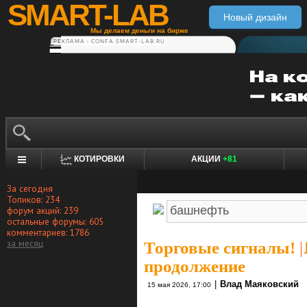
SMART-LAB
Новый дизайн
Мы делаем деньги на бирже
РЕКЛАМА • CONFA.SMART-LAB.RU
КОТИРОВКИ
АКЦИИ
+81
За сегодня
Топиков: 234
форум акций: 239
остальные форумы: 605
комментариев: 1786
за месяц
Торговые сигналы!
|
продолжение
|
Влад Маяковский
15 мая 2026, 17:00