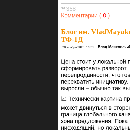
368
Комментарии (
0
)
Блог им. VladMayak
ТФ-1Д
|
Влад Маяковски
29 ноября 2025, 13:31
Цена стоит у локальной 
сформировать разворот. 
перепроданности, что го
перехватить инициативу.
выросли – обычно так вы
📈 Технически картина п
может двинуться в сторо
граница глобального кан
зона предложения. Пока
нисходящий, но локальны