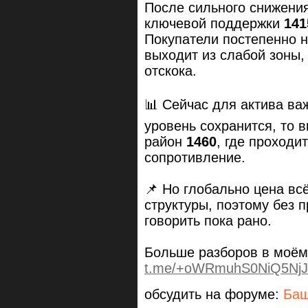
После сильного снижени
ключевой поддержки
141
Покупатели постепенно н
выходит из слабой зоны,
отскока.
📊 Сейчас для актива в
уровень сохранится, то 
район
1460
, где проходи
сопротивление.
📌 Но глобально цена вс
структуры, поэтому без 
говорить пока рано.
Больше разборов в моём
t.me/+oWRmuhS0NiQ5NjJ
обсудить на форуме:
Ба