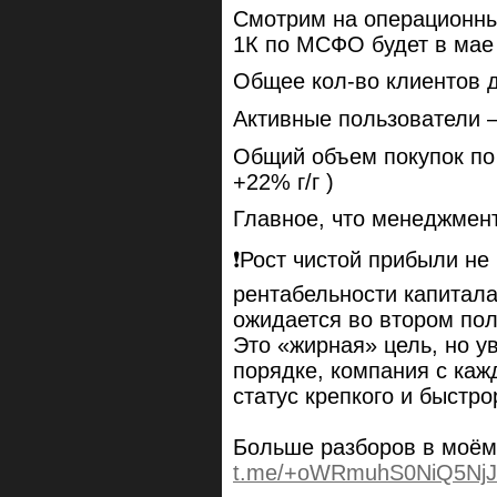
Смотрим на операционные
1К по МСФО будет в мае 
Общее кол-во клиентов до
Активные пользователи —
Общий объем покупок по 
+22% г/г )
Главное, что менеджмент
❗️Рост чистой прибыли н
рентабельности капитал
ожидается во втором пол
Это «жирная» цель, но ув
порядке, компания с ка
статус крепкого и быстро
Больше разборов в моём
t.me/+oWRmuhS0NiQ5NjJ