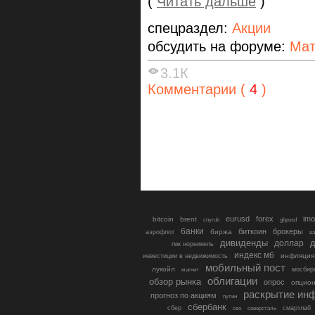
(
Читать дальше
)
спецраздел:
Акции
обсудить на форуме:
Мат
3.1К
Комментарии (
4
)
eurusd
forex
imo
bitcoin
brent
cnyrub
gbpusd
банки
биткоин
брокеры
биржа
аэрофлот
в
дивиденды
доллар
д
гмк норникель
индекс мб
инфляция
инвестиции в недвижимость
мобильный пост
лукойл
мосбир
магнит
облигации
обзор рынка
опрос
опцио
раскрытие ин
прогноз по акциям
путин
сбербанк
сбер
северсталь
смартлаб
сво