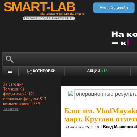
SMART-LAB
Новый дизайн
Мы делаем деньги на бирже
РЕКЛАМА • CONFA.SMART-LAB.RU
КОТИРОВКИ
АКЦИИ
+13
За сегодня
Топиков: 91
форум акций: 121
остальные форумы: 513
комментариев: 1839
за месяц
Блог им. VladMayak
март. Круглая отмет
|
Влад Маяковски
24 апреля 2025, 00:29