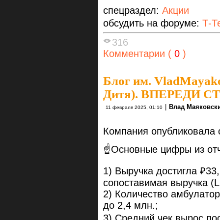
спецраздел:
Акции
обсудить на форуме:
Т-Т
316
Комментарии (
0
)
Блог им. VladMayak
Дитя). ВПЕРЕДИ 
|
Влад Маяковск
11 февраля 2025, 01:10
Компания опубликовала о
☝️Основные цифры из отч
1) Выручка достигла ₽33,
сопоставимая выручка (LF
2) Количество амбулатор
до 2,4 млн.;
3) Средний чек вырос пос