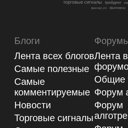
торговые сигналы
трейдинг
ук
фьючерсы
фьючерс ртс
Блоги
Форум
Лента всех блогов
Лента 
форум
Самые полезные
Общие
Самые
комментируемые
Форум 
Новости
Форум
алготре
Торговые сигналы