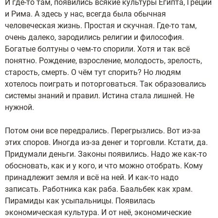
И где-то там, появились всякие культуры Египта, Греции
и Рима. А здесь у нас, всегда была обычная
человеческая жизнь. Простая и скучная. Где-то там,
очень далеко, зародились религии и философия.
Богатые болтуны о чем-то спорили. Хотя и так всё
понятно. Рождение, взросление, молодость, зрелость,
старость, смерть. О чём тут спорить? Но людям
хотелось поиграть и поторговаться. Так образовались
системы знаний и правил. Истина стала лишней. Не
нужной.
Потом они все передрались. Перегрызлись. Вот из-за
этих споров. Иногда из-за денег и торговли. Кстати, да.
Придумали деньги. Законы появились. Надо же как-то
обосновать, как и у кого, и что можно отобрать. Кому
принадлежит земля и всё на ней. И как-то надо
записать. Работника как раба. Баальбек как храм.
Пирамиды как усыпальницы. Появилась
экономическая культура. И от неё, экономические