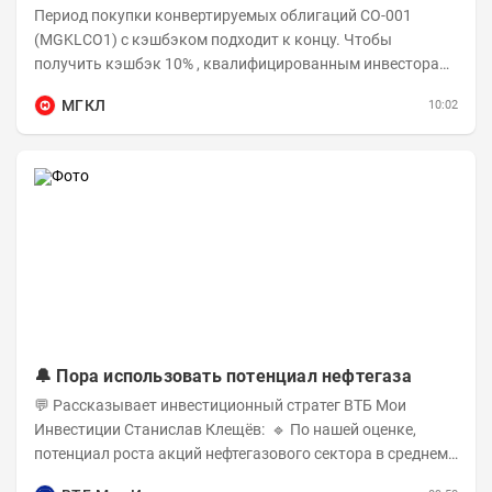
Период покупки конвертируемых облигаций СО-001
(MGKLCO1) с кэшбэком подходит к концу. Чтобы
получить кэшбэк 10% , квалифицированным инвесторам
необходимо приобрести облигации на сумму от...
МГКЛ
10:02
🔔 Пора использовать потенциал нефтегаза
💬 Рассказывает инвестиционный стратег ВТБ Мои
Инвестиции Станислав Клещёв: 🔹 По нашей оценке,
потенциал роста акций нефтегазового сектора в среднем
составляет около 40% . Поддержку сектору...