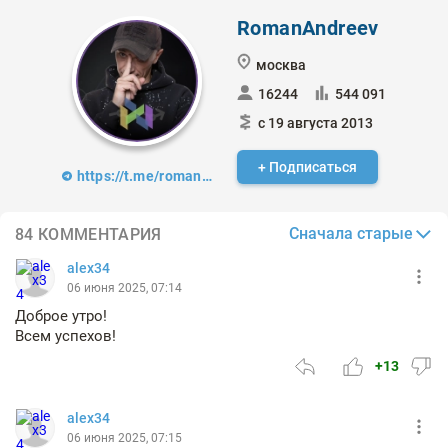
RomanAndreev
москва
16244
544 091
с 19 августа 2013
+ Подписаться
https://t.me/romanandreev_trader
Сначала старые
84 КОММЕНТАРИЯ
alex34
06 июня 2025, 07:14
Доброе утро!
Всем успехов!
+13
alex34
06 июня 2025, 07:15