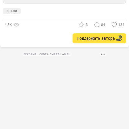
рынки
4.8К
3
84
134
Поддержать автора
РЕКЛАМА • CONFA.SMART-LAB.RU