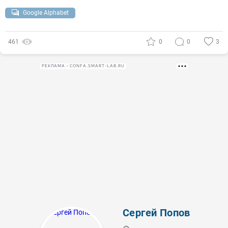
Google Alphabet
461
0
0
3
РЕКЛАМА • CONFA.SMART-LAB.RU
Сергей Попов