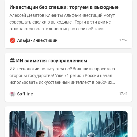
Инвестиции без спешки: торгуем в выходные
Алексей Девятов Клиенты Альфа-Инвестиций могут
совершать сделки в выходные . Торги в эти дни не
отличаются волатильностью, но если всё-таки
происходят значимые события, инвесторы могут...
Альфа-Инвестиции
17:57
🏛️ ИИ займется госуправлением
ИИ-технологии пользуются всё большим спросом со
стороны государства! Уже 71 регион России начал
использовать искусственный интеллект в рабочих
процессах, при этом затраты госсектора на ИИ растут...
Softline
17:41