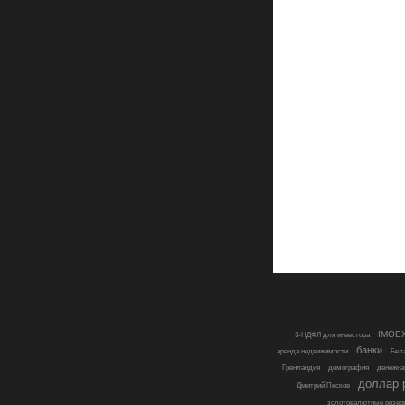
IMOE
3-НДФЛ для инвестора
банки
аренда недвижимости
Бел
Гренландия
демография
денежна
доллар 
Дмитрий Песков
золотовалютные резер