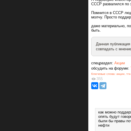
СССР развалился по 
Помнится в СССР люд
молчу. Просто поддер
даже материально, по
быть.
Данная публикация
совпадать с мнение
спецраздел:
Акции
обсудить на форуме:
Ключевые слова:
акции
,
тгк
355
как можно поддер
опять будут гово
были бы правы пот
нефти