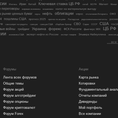
сии
Ключевая ставка ЦБ РФ
Иран
Китай
Магнит
Ипотека
литий
М2 РФ
Мечел
 переговоры
налог на материальную выгоду
мировая экономика
мошенники
облигации
а рынке ценных бумаг
нефть
опрос
ОФЗ
наука
отключения Интернета
ч
пошлины США
прогноз 2025
росне
прогноз по акциям
Распадская
редкоземельные металлы
США
СВО
РФ
тгк-1
самозапрет на кредиты
санкции
санкции США
сбербанк брокер
Сирия
СССР
ЦБ РФ
Украина
форекс
вые войны
трейдинг
ФСК Россети
фьючерс MIX
сии
экспорт нефти из России
Эльвира Набиуллина
экономика США
экспорт товаров
эмиссия д
....все
Форумы
Акции
Лента всех форумов
Карта рынка
Общие темы
Котировки
Форум акций
Фундаментальный анал
Форум алготрейдинг
Отчеты компаний
Форум опционы
Дивиденды
Форум криптовалют
Мой портфель
Форум Forex
Все компании