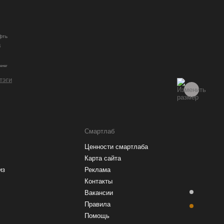
фть
4
енег
 тэги
Смартлаб
Ценности смартлаба
Карта сайта
из
Реклама
Контакты
Вакансии
Правила
Помощь