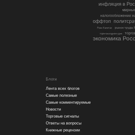
инфляция в Рос
мирные
налогообложение н
политсра
оффтоп
рынок труда 
Роял Капитал
торго
торги выходного дня
экономика Рос
Блоги
Лента всех блогов
Самые полезные
Самые комментируемые
Новости
Торговые сигналы
Ответы на вопросы
Книжные рецензии