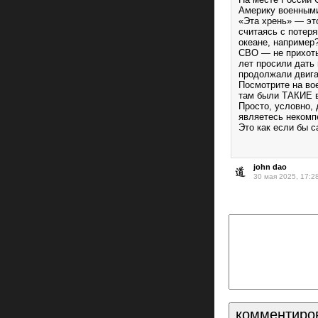
Америку военными
«Эта хрень» — эт
считаясь с потеря
океане, например?
СВО — не прихот
лет просили дать
продолжали двигат
Посмотрите на в
там были ТАКИЕ 
Просто, условно,
являетесь некомп
Это как если бы с
john dao
30 мая 2025, 17:2