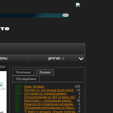
КЕРЫ
ДРУГИЕ
+1
Geli
Полезные
Лучшие
Обсуждаемые
+144
Азия. Четверг.
165
+111
Продал то, что нельзя было покупать. Изменения в портфеле
14
+100
Ситуация на текущий момент
3
+71
Грузоперевозки по ЖД за июль 2026 г. — четвёртый месяц подряд роста, чёрные металлы на уровне прошлого года, а каменный уголь в плюсе.
1
+71
Евротранс — гениальная афера. Собрал с инвесторов денег, выплатил дивидендов больше текущей капитализации и ушёл в дефолт
28
+56
Немного об управлении активами. Для заинтересованных
6
+53
Обновляем информацию по Диасофту: дивиденды и выкуп
2
+50
0
👌 Вместо вкладов: лучшие облигации — только супер надёжные
ий