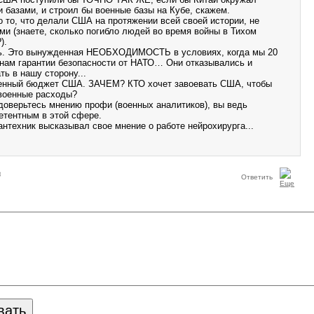
 базами, и строил бы военные базы на Кубе, скажем.
о то, что делали США на протяжении всей своей истории, не
ми (знаете, сколько погибло людей во время войны в Тихом
).
ь. Это вынужденная НЕОБХОДИМОСТЬ в условиях, когда мы 20
 нам гарантии безопасности от НАТО… Они отказывались и
ь в нашу сторону...
оенный бюджет США. ЗАЧЕМ? КТО хочет завоевать США, чтобы
военные расходы?
 доверьтесь мнению профи (военных аналитиков), вы ведь
етентным в этой сфере.
антехник высказывал свое мнение о работе нейрохирурга...
8
Ответить