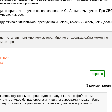
экономическим причинам.
и говорили, что лучше бы нас завоевали США, жили бы лучше. Про СВ
живаю, как все,
ддерживаю чиновников, президента и боюсь, боюсь и боюсь, как и долж
 является личным мнением автора. Мнение владельца сайта может не
м автора.
ТГК-14
-14
хорошо
3 комментария
живать эту хрень которая ведет страну к катастрофе? потом
рить что лучше бы нас европа или штаты завоевали и может быть
ому что там к людям относятся не как у нас-к мясу и новой