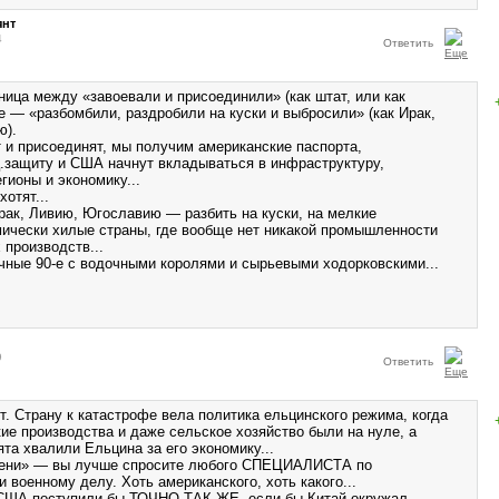
янт
4
Ответить
ница между «завоевали и присоединили» (как штат, или как
е — «разбомбили, раздробили на куски и выбросили» (как Ирак,
ю).
 и присоединят, мы получим американские паспорта,
.защиту и США начнут вкладываться в инфраструктуру,
гионы и экономику...
хотят...
Ирак, Ливию, Югославию — разбить на куски, на мелкие
ически хилые страны, где вообще нет никакой промышленности
 производств...
ечные 90-е с водочными королями и сырьевыми ходорковскими...
9
Ответить
т. Страну к катастрофе вела политика ельцинского режима, когда
ие производства и даже сельское хозяйство были на нуле, а
та хвалили Ельцина за его экономику...
хрени» — вы лучше спросите любого СПЕЦИАЛИСТА по
и военному делу. Хоть американского, хоть какого...
 США поступили бы ТОЧНО ТАК ЖЕ, если бы Китай окружал