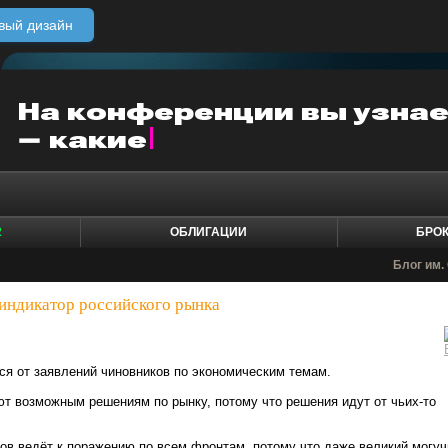
вый дизайн
2
ОБЛИГАЦИИ
БРО
Блог им. 
 индикатор российского рынка
я от заявлений чиновников по экономическим темам.
т возможным решениям по рынку, потому что решения идут от чьих-то
ов ведёт к поражению по всем фронтам, потому что даже великий могуч