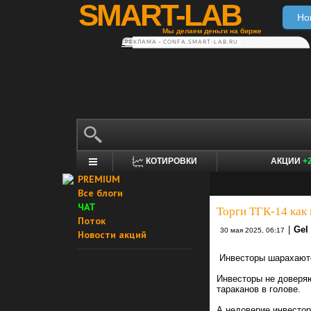
SMART-LAB
Но
Мы делаем деньги на бирже
РЕКЛАМА • CONFA.SMART-LAB.RU
КОТИРОВКИ
АКЦИИ
+
PREMIUM
Все блоги
ЧАТ
Торги ТГК-14 как
Поток
|
Gel
30 мая 2025, 06:17
Новости акций
Инвесторы шарахаютс
Инвесторы не доверяю
тараканов в голове.
А недоверие инвестор