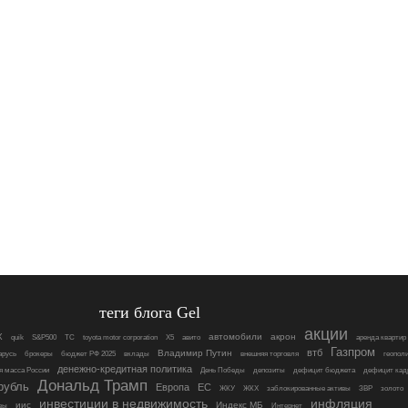
теги блога Gel
акции
X
автомобили
акрон
quik
S&P500
TC
toyota motor corporation
X5
авито
аренда квартир
Газпром
втб
Владимир Путин
арусь
брокеры
бюджет РФ 2025
вклады
внешняя торговля
геопол
денежно-кредитная политика
я масса России
День Победы
депозиты
дефицит бюджета
дефицит кад
Дональд Трамп
рубль
Европа
ЕС
ЖКУ
ЖКХ
заблокированные активы
ЗВР
золото
инвестиции в недвижимость
инфляция
иис
Индекс МБ
вы
Интернет