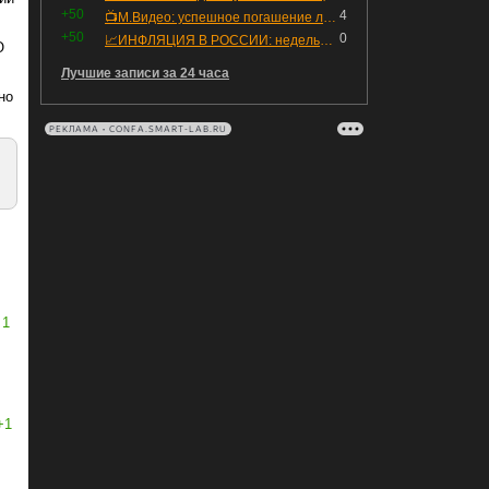
+50
4
📺М.Видео: успешное погашение любимого флоатера
+50
0
📈ИНФЛЯЦИЯ В РОССИИ: недельная дефляция, но в годовом выражении рост 😢
О
Лучшие записи за 24 часа
но
РЕКЛАМА • CONFA.SMART-LAB.RU
1
+1