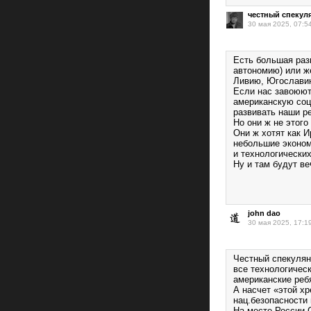
честный спекул
30 мая 2025, 07:5
Есть большая раз
автономию) или ж
Ливию, Югослави
Если нас завоюют
американскую соц
развивать наши ре
Но они ж не этого 
Они ж хотят как 
небольшие эконом
и технологических
Ну и там будут в
john dao
30 мая 2025, 17:1
Честный спекулян
все технологическ
американские ребя
А насчет «этой 
нац.безопасности 
На месте России