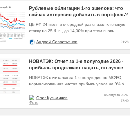
Рублевые облигации 1-го эшелона: что
сейчас интересно добавить в портфель?
ЦБ РФ 24 июля в очередной раз снизил ключевую
ставку на 25 б. п., до 14,00% при этом вновь
изменил прогноз траектории ее понижения сместив
Андрей Севастьянов
21:23
его...
НОВАТЭК: Отчет за 1-е полугодие 2026 -
прибыль продолжает падать, но лучшее
впереди, если не прилетит
НОВАТЭК отчитался за 1-е полугодие по МСФО,
нормализованная чистая прибыль упала на 9% г/г
Пресс релизы максимально...
05 августа 2026,
Олег Кузьмичев
17:40