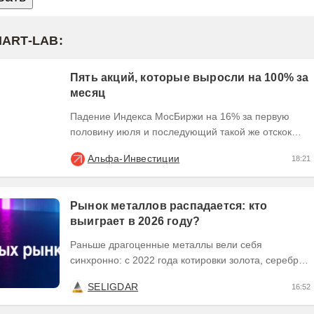
MART-LAB:
Пять акций, которые выросли на 100% за
месяц
Падение Индекса МосБиржи на 16% за первую
половину июля и последующий такой же отскок
создали условия для экстремального движения
Альфа-Инвестиции
18:21
наиболее...
Рынок металлов распадается: кто
выиграет в 2026 году?
Раньше драгоценные металлы вели себя
синхронно: с 2022 года котировки золота, серебра
и платины выросли кратно. Но к 2026 году рынок
SELIGDAR
16:52
разделился. В...