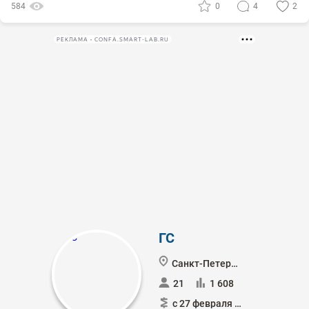
584
0
4
2
РЕКЛАМА • CONFA.SMART-LAB.RU
ГС
Санкт-Петербург
21
1 608
с 27 февраля 2014