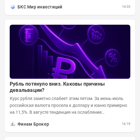
рейтингом остаются выше бенчмарков по...
БКС Мир инвестиций
14:33
Рубль потянуло вниз. Каковы причины
девальвации?
Курс рубля заметно слабеет этим летом. За июнь-июль
российская валюта просела к доллару и юаню примерно
на 11,5%. В августе тенденция на ослабление
продолжается. Причем усилило давление...
Финам Брокер
16:19