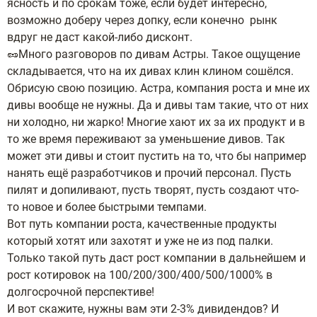
ясность и по срокам тоже, если будет интересно,
возможно доберу через допку, если конечно рынк
вдруг не даст какой-либо дисконт.
🥜Много разговоров по дивам Астры. Такое ощущение
складывается, что на их дивах клин клином сошёлся.
Обрисую свою позицию. Астра, компания роста и мне их
дивы вообще не нужны. Да и дивы там такие, что от них
ни холодно, ни жарко! Многие хают их за их продукт и в
то же время переживают за уменьшение дивов. Так
может эти дивы и стоит пустить на то, что бы например
нанять ещё разработчиков и прочий персонал. Пусть
пилят и допиливают, пусть творят, пусть создают что-
то новое и более быстрыми темпами.
Вот путь компании роста, качественные продукты
который хотят или захотят и уже не из под палки.
Только такой путь даст рост компании в дальнейшем и
рост котировок на 100/200/300/400/500/1000% в
долгосрочной перспективе!
И вот скажите, нужны вам эти 2-3% дивидендов? И