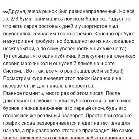
🥜Друзья, вчера рынок был разнонаправленный. Но всё
же 2/3 бумаг занимались поиском баланса. Радует то,
что есть серия ростовых дней и у шортистов пыл
поубавился, сейчас им точно стрёмно. Конечно пробуют
и внутри дня пробуют, но большинство из них локально
несут убытки, а по сему уверенность у них уже не та).
Тут слышал, что один публичный спекулянт на плечиках
словил маржинкол и обнулил 7 лямов на шорте
Системы. Вот так, всё что рынок дал, всё и забрал!)
Посмотрим куда выведет этот поиск баланса и не
перерастёт ли для начала в корректоз.
Главное помнить, много раз об этом писал. После
длительного глубокого или глубокого снижения самое
бурное и яркое движение, это первый слом, будь это
отскок или же реальный разворот. Просто при отскоке,
график снова разворачивается и едет на тест дна для
начала, а при развороте, этого не происходит. Но самое
яркое движение, это первое, далее всё устаканивается.