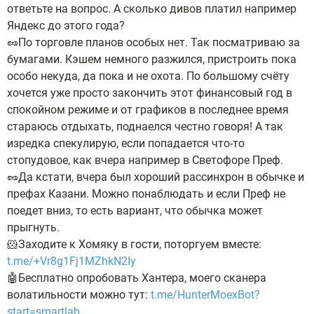
ответьте на вопрос. А сколько дивов платил например
Яндекс до этого года?
🥜По торговле планов особых нет. Так посматриваю за
бумагами. Кэшем немного разжился, пристроить пока
особо некуда, да пока и не охота. По большому счёту
хочется уже просто закончить этот финансовый год в
спокойном режиме и от графиков в последнее время
стараюсь отдыхать, поднаелся честно говоря! А так
изредка спекулирую, если попадается что-то
стопудовое, как вчера например в Светофоре Преф.
🥜Да кстати, вчера был хороший рассинхрон в обычке и
префах Казани. Можно понаблюдать и если Преф не
поедет вниз, то есть вариант, что обычка может
прыгнуть.
🐹Заходите к Хомяку в гости, поторгуем вместе:
t.me/+Vr8g1Fj1MZhkN2Iy
🤖Бесплатно опробовать Хантера, моего сканера
волатильности можно тут:
t.me/HunterMoexBot?
start=smartlab