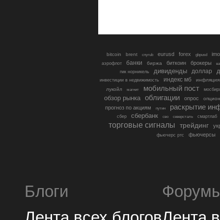
eurusd
forex
imo
bitcoin
brent
cnyrub
gbpusd
банки
биткоин
брокеры
биржа
аэрофлот
в
дивиденды
доллар
д
гмк норникель
индекс мб
инфляция
инвестиции в недвижимость
мобильный пост
лукойл
мосбир
магнит
облигации
обзор рынка
опрос
опцио
раскрытие ин
прогноз по акциям
путин
сбербанк
сбер
северсталь
смартлаб
сво
торговые сигналы
трейдинг
ук
фьючерсы
фьючерс ртс
Блоги
Форум
Лента всех блогов
Лента 