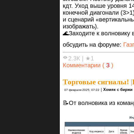
кдт. Уход выше уровня 1
конечной диагонали (3>1)
и сценарий «вертикальны
изображать).
🌊Заходите к волновику 
обсудить на форуме:
Газ
2.3К
|
★1
Комментарии (
3
)
Торговые сигналы!
|
|
Хомяк с биржи
07 февраля 2025, 07:22
📝От волновика из кома