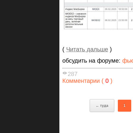
(
Читать дальше
)
обсудить на форуме:
фью
287
Комментарии (
0
)
← туда
1