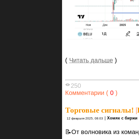
(
Читать дальше
)
250
Комментарии (
0
)
Торговые сигналы!
|
|
Хомяк с биржи
12 февраля 2025, 08:03
📝От волновика из кома