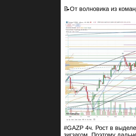
📝От волновика из кома
#GAZP 4ч. Рост в выделе
зигзагом. Поэтому дальн