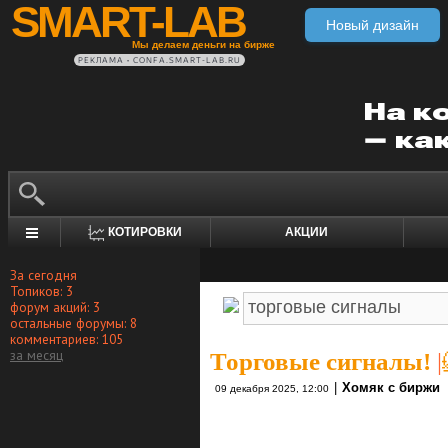
SMART-LAB
Новый дизайн
Мы делаем деньги на бирже
РЕКЛАМА • CONFA.SMART-LAB.RU
КОТИРОВКИ
АКЦИИ
За сегодня
Топиков: 3
форум акций: 3
остальные форумы: 8
комментариев: 105
за месяц
Торговые сигналы!
|
|
Хомяк с биржи
09 декабря 2025, 12:00