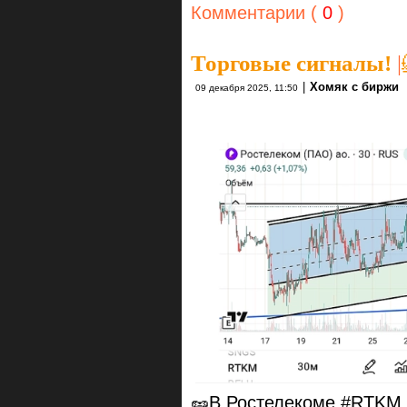
Комментарии (
0
)
Торговые сигналы!
|
|
Хомяк с биржи
09 декабря 2025, 11:50
🥜В Ростелекоме #RTKM