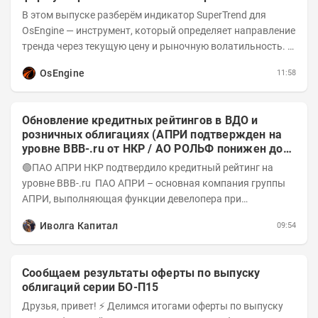
В этом выпуске разберём индикатор SuperTrend для
OsEngine — инструмент, который определяет направление
тренда через текущую цену и рыночную волатильность. В
отличие от сложных осцилляторов, он...
OsEngine
11:58
Обновление кредитных рейтингов в ВДО и
розничных облигациях (АПРИ подтвержден на
уровне BBB-.ru от НКР / АО РОЛЬФ понижен до
А-(RU) / Элит Строй присвоен на уровне BBB.ru)
🟢ПАО АПРИ НКР подтвердило кредитный рейтинг на
уровне BBB-.ru ПАО АПРИ – основная компания группы
АПРИ, выполняющая функции девелопера при
реализации проектов. Группа с 2014 года...
Иволга Капитал
09:54
Сообщаем результаты оферты по выпуску
облигаций серии БО-П15
Друзья, привет! ⚡️ Делимся итогами оферты по выпуску