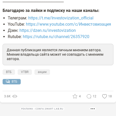
-----------------------------------------------------------
Благодарю за лайки и подписку на наши каналы:
Телеграм:
https://t.me/Investovization_official
YouTube:
https://www.youtube.com/c/Инвестовизация
Дзен:
https://dzen.ru/investovization
Rutube:
https://rutube.ru/channel/26357920
Данная публикация является личным мнением автора.
Мнение владельца сайта может не совпадать с мнением
автора.
ВТБ
VTBR
акции
ВТБ
3.6К
4
12
18
РЕКЛАМА • CONFA.SMART-LAB.RU