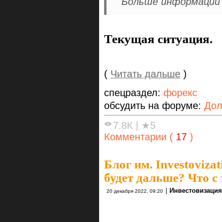
Больше информации и
Текущая ситуация.
(
Читать дальше
)
спецраздел:
форекс
обсудить на форуме:
Дол
7.8К
|
★5
Комментарии (
17
)
Блог им. Investovizat
будет дальше? Что с
|
Инвестовизация
20 декабря 2022, 09:20