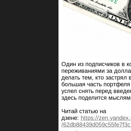
Один из подписчиков в 
переживаниями за долла
делать тем, кто застрял
большая часть портфеля
успел снять перед введе
здесь поделится мыслям
Читай статью на
дзене:
https://zen.yande
/62db88439d059c55fe7f3c