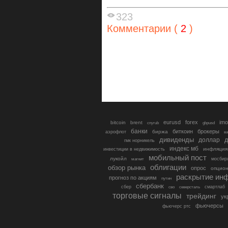
323
Комментарии (
2
)
eurusd
forex
imo
bitcoin
brent
cnyrub
gbpusd
банки
биткоин
брокеры
биржа
аэрофлот
в
дивиденды
доллар
д
гмк норникель
индекс мб
инфляция
инвестиции в недвижимость
мобильный пост
лукойл
мосбир
магнит
облигации
обзор рынка
опрос
опцио
раскрытие ин
прогноз по акциям
путин
сбербанк
сбер
северсталь
смартлаб
сво
торговые сигналы
трейдинг
ук
фьючерсы
фьючерс ртс