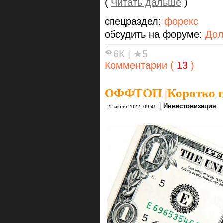
(
Читать дальше
)
спецраздел:
форекс
обсудить на форуме:
Дол
6К
|
★5
Комментарии (
13
)
ОФФТОП
|
Коротко 
|
Инвестовизация
25 июля 2022, 09:49