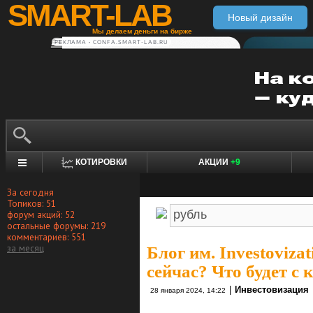
SMART-LAB
Новый дизайн
Мы делаем деньги на бирже
РЕКЛАМА • CONFA.SMART-LAB.RU
КОТИРОВКИ
АКЦИИ
+9
За сегодня
Топиков: 51
форум акций: 52
остальные форумы: 219
комментариев: 551
за месяц
Блог им. Investovizat
сейчас? Что будет с 
|
Инвестовизация
28 января 2024, 14:22