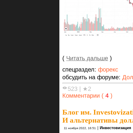
(
Читать дальше
)
спецраздел:
форекс
обсудить на форуме:
Дол
523
|
★2
Комментарии (
4
)
Блог им. Investovizat
И альтернативы дол
|
Инвестовизация
11 ноября 2022, 16:51