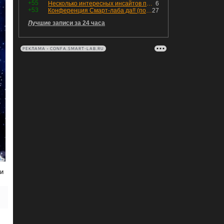
+55
Несколько интересных инсайтов по "Озону"
6
+53
Конференция Смарт-лаба да!! (пост 218, 12+)
27
Лучшие записи за 24 часа
РЕКЛАМА • CONFA.SMART-LAB.RU
ии