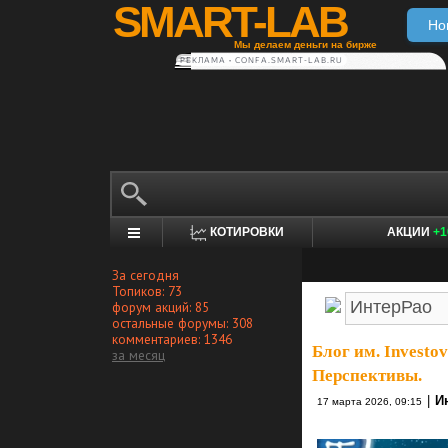
SMART-LAB
Но
Мы делаем деньги на бирже
РЕКЛАМА • CONFA.SMART-LAB.RU
КОТИРОВКИ
АКЦИИ
+1
За сегодня
Топиков: 73
форум акций: 85
остальные форумы: 308
комментариев: 1346
Блог им. Investov
за месяц
Перспективы.
|
И
17 марта 2026, 09:15