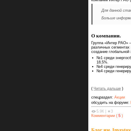
Для данной ста
Больше информа
О компании.
Группа «Интер РАО» 
различных сегментах 
создание глобальной 
№1 среди энергосб
18,5%.
№4 среди генериру
№4 среди генериру
(
Читать дальше
)
спецраздел:
Акции
обсудить на форуме:
5.9К
|
★3
Комментарии (
5
)
Блог им. Investov