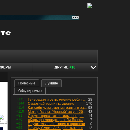
ОКЕРЫ
ДРУГИЕ
+10
Полезные
Лучшие
Обсуждаемые
+175
Генерация и сети: мнение ребят из индустрии
28
+144
Смартлаб терпит крушение
170
+114
Как себя чувствуют мигранты в раю, в который они так стремились
98
+110
Метод Геллы. "Черный" август 2026 - быть или не быть?
43
+81
Струковщина - это стиль поведения, известный всем в секторе золотодобычи.
14
+76
«Карьера менеджера» Ли Якокки
7
+65
Поучительная история о прогнозировании
0
+59
Почему Смарт-Лаб действительно протух
13