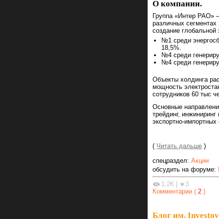
О компании.
Группа «Интер РАО» 
различных сегментах 
создание глобальной 
№1 среди энергосб
18,5%.
№4 среди генериру
№4 среди генериру
Объекты холдинга рас
мощность электростан
сотрудников 60 тыс ч
Основные направления
трейдинг, инжиниринг
экспортно-импортных 
(
Читать дальше
)
спецраздел:
Акции
обсудить на форуме:
1.2К
|
★3
Комментарии (
2
)
Блог им. Investov