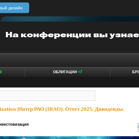
вый дизайн
0
ОБЛИГАЦИИ
+7
БР
ization
|
Интер РАО (IRAO). Отчет 2025. Дивиденды.
нвестовизация