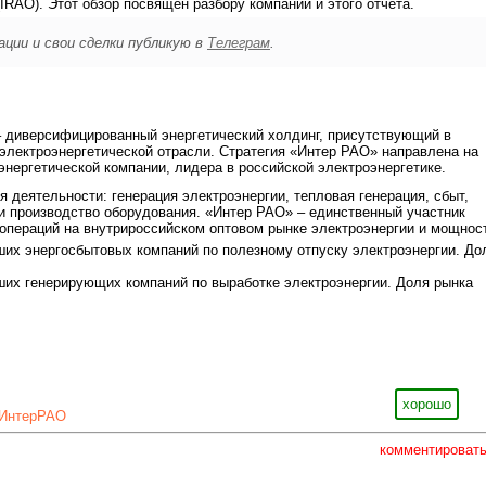
IRAO). Этот обзор посвящён разбору компании и этого отчёта.
ции и свои сделки публикую в
Телеграм
.
– диверсифицированный энергетический холдинг, присутствующий в
электроэнергетической отрасли. Стратегия «Интер РАО» направлена на
энергетической компании, лидера в российской электроэнергетике.
 деятельности: генерация электроэнергии, тепловая генерация, сбыт,
 и производство оборудования. «Интер РАО» – единственный участник
операций на внутрироссийском оптовом рынке электроэнергии и мощнос
их энергосбытовых компаний по полезному отпуску электроэнергии. До
их генерирующих компаний по выработке электроэнергии. Доля рынка
хорошо
ИнтерРАО
комментироват