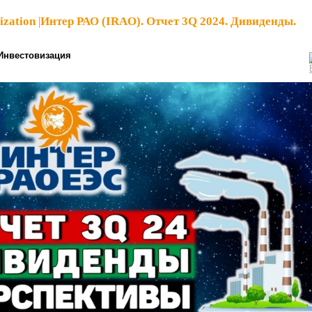
ization
|
Интер РАО (IRAO). Отчет 3Q 2024. Дивиденды.
Инвестовизация