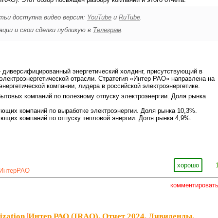
тьи доступна видео версия:
YouTube
и
RuTube
.
ции и свои сделки публикую в
Телеграм
.
– диверсифицированный энергетический холдинг, присутствующий в
электроэнергетической отрасли. Стратегия «Интер РАО» направлена на
энергетической компании, лидера в российской электроэнергетике.
ытовых компаний по полезному отпуску электроэнергии. Доля рынка
ющих компаний по выработке электроэнергии. Доля рынка 10,3%.
ющих компаний по отпуску тепловой энергии. Доля рынка 4,9%.
хорошо
ИнтерРАО
комментироват
ization
|
Интер РАО (IRAO). Отчет 2024. Дивиденды.