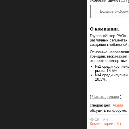
компании Интер РАО (
Больше информа
О компании.
Группа «Интер РАО» 
различных сегментах 
создание глобальной 
Основные направления
трейдинг, инжиниринг
экспортно-импортных 
№1 среди крупнейш
рынка 18,5%.
№4 среди крупнейш
10,3%.
(
Читать дальше
)
спецраздел:
Акции
обсудить на форуме:
1К
|
★4
Комментарии (
3
)