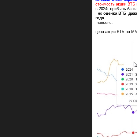
стоимость акции ВТБ
в 2024г прибыль банка
, но
оценка ВТБ даж
года
...
нонсенс.
цена акции ВТБ на ММ