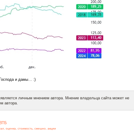
 Господа и дамы… :)
 является личным мнением автора. Мнение владельца сайта может не
м автора.
ВТБ
тал
,
оценка
,
стоимость
,
смешно
,
акции