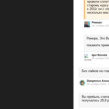
провели сплит
старому курсу
к 2011г он с л
несколько ме
Ремора
30 октября 20
Ремора, Это 
покажите прим
Igor Boroda
30 октября 20
Без лайков на гл
Dangerous Assu
30 октября 2024, 
Вы прибыль счита
получалось 28,8 