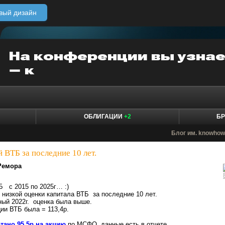
вый дизайн
ОБЛИГАЦИИ
+2
БР
Блог им. knowho
 ВТБ за последние 10 лет.
Ремора
Б с 2015 по 2025г… :)
й низкой оценки капитала ВТБ за последние 10 лет.
ный 2022г. оценка была выше.
ции ВТБ была = 113,4р.
отано 95,5р на акцию
по МСФО, данные есть в отчете.