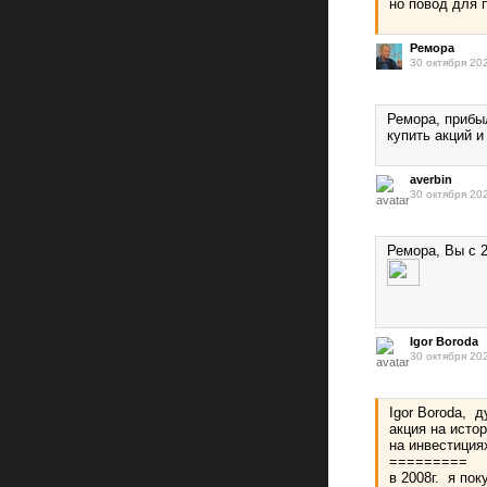
но повод для 
Ремора
30 октября 20
Ремора, прибыл
купить акций и
averbin
30 октября 20
Ремора, Вы с 2
Igor Boroda
30 октября 20
Igor Boroda, д
акция на исто
на инвестиция
=========
в 2008г. я пок