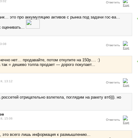
13:02
Ответить
банк… это про аккумуляцию активов с рынка под задачи гос-ва…
к оценивать...
13:08
Ответить
конечно нет… продавайте, потом откупите на 150р.… :)
а так = дешево толпа продает — дорого покупает...
24, 13:12
Ответить
 россетей отрицательно взлетела, поглядим на ракету втб))). но
нов
24, 15:06
Ответить
, это всего лишь информация к размышлению...