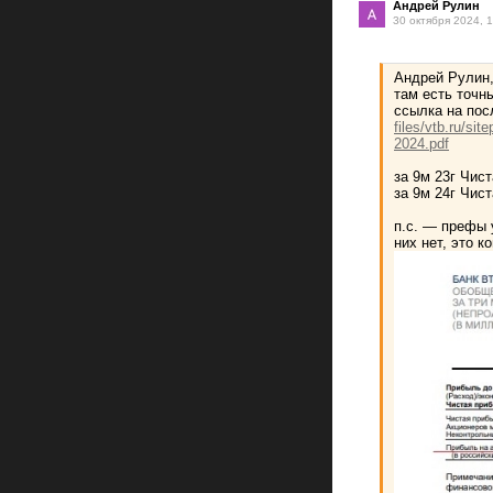
Андрей Рулин
30 октября 2024, 
Андрей Рулин, 
там есть точ
ссылка на пос
files/vtb.ru/si
2024.pdf
за 9м 23г Чист
за 9м 24г Чис
п.с. — префы 
них нет, это к