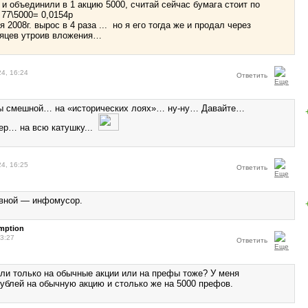
 и объединили в 1 акцию 5000, считай сейчас бумага стоит по
 77\5000= 0,0154р
оя 2008г. вырос в 4 раза ... но я его тогда же и продал через
сяцев утроив вложения…
24, 16:24
Ответить
Вы смешной… на «исторических лоях»… ну-ну… Давайте…
ер… на всю катушку...
24, 16:25
Ответить
авной — инфомусор.
mption
13:27
Ответить
ли только на обычные акции или на префы тоже? У меня
рублей на обычную акцию и столько же на 5000 префов.