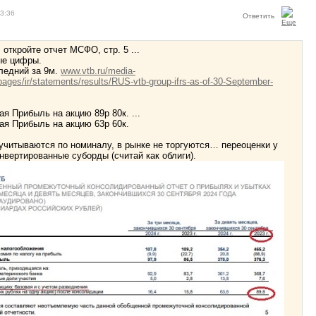
13:36
Ответить
откройте отчет МСФО, стр. 5 ...
ные цифры.
ледний за 9м.
www.vtb.ru/media-
tepages/ir/statements/results/RUS-vtb-group-ifrs-as-of-30-September-
ая Прибыль на акцию 89р 80к. ...
тая Прибыль на акцию 63р 60к.
учитываются по номиналу, в рынке не торгуются… переоценки у
онвертированные суборды (считай как облиги).