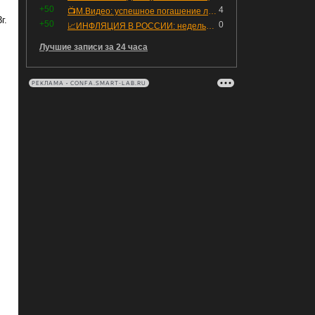
+50
4
📺М.Видео: успешное погашение любимого флоатера
г.
+50
0
📈ИНФЛЯЦИЯ В РОССИИ: недельная дефляция, но в годовом выражении рост 😢
Лучшие записи за 24 часа
РЕКЛАМА • CONFA.SMART-LAB.RU