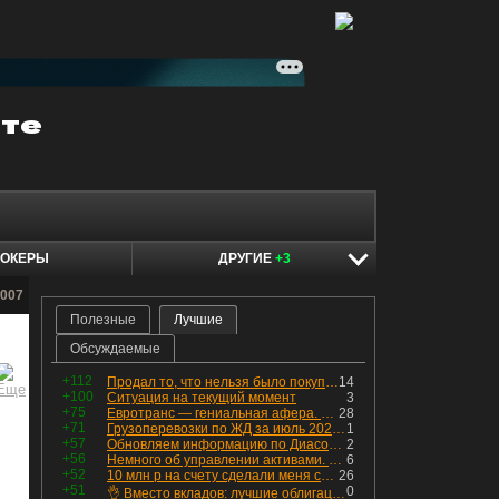
ОКЕРЫ
ДРУГИЕ
+3
w007
Полезные
Лучшие
Обсуждаемые
+112
Продал то, что нельзя было покупать. Изменения в портфеле
14
+100
Ситуация на текущий момент
3
+75
Евротранс — гениальная афера. Собрал с инвесторов денег, выплатил дивидендов больше текущей капитализации и ушёл в дефолт
28
+71
Грузоперевозки по ЖД за июль 2026 г. — четвёртый месяц подряд роста, чёрные металлы на уровне прошлого года, а каменный уголь в плюсе.
1
+57
Обновляем информацию по Диасофту: дивиденды и выкуп
2
+56
Немного об управлении активами. Для заинтересованных
6
+52
10 млн р на счету сделали меня счастливым? Ожидание vs Реальность!
26
+51
0
👌 Вместо вкладов: лучшие облигации — только супер надёжные