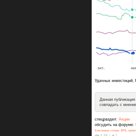
Удачных инвестиций,
Данная публикация
совпадать с мнение
спецраздел:
Акции
обсудить на форуме:
Ключевые слова:
ВТБ
,
капи
4.8К
|
★2