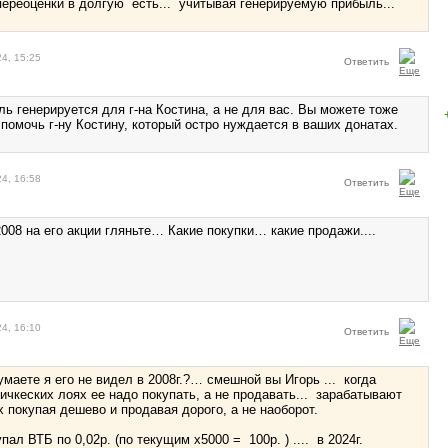
переоценки в долгую есть... учитывая генерируемую прибыль...
24, 15:25
Ответить
ь генерируется для г-на Костина, а не для вас. Вы можете тоже
 помочь г-ну Костину, который остро нуждается в ваших донатах.
24, 16:58
Ответить
008 на его акции гляньте… Какие покупки… какие продажи....
24, 16:10
Ответить
умаете я его не видел в 2008г.?… смешной вы Игорь ... когда
ричкеских лоях ее надо покупать, а не продавать... зарабатывают
х покупая дешево и продавая дорого, а не наоборот.
упал ВТБ по 0,02р. (по текущим х5000 = 100р. ) .... в 2024г.