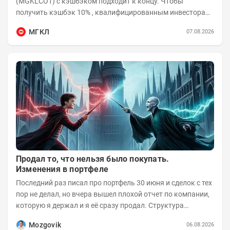
(MGKLCO1) с кэшбэком подходит к концу. Чтобы
получить кэшбэк 10% , квалифицированным инвесторам
необходимо приобрести облигации на сумму от...
МГКЛ
07.08.2026
Продал то, что нельзя было покупать.
Изменения в портфеле
Последний раз писал про портфель 30 июня и сделок с тех
пор не делал, но вчера вышел плохой отчет по компании,
которую я держал и я её сразу продал. Структура
портфеля на 30.06.2026г.:
Mozgovik
06.08.2026