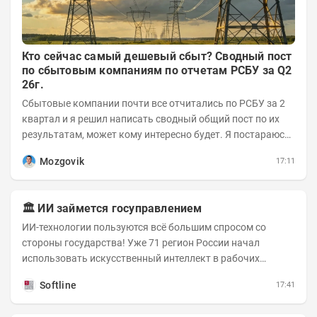
Кто сейчас самый дешевый сбыт? Сводный пост
по сбытовым компаниям по отчетам РСБУ за Q2
26г.
Сбытовые компании почти все отчитались по РСБУ за 2
квартал и я решил написать сводный общий пост по их
результатам, может кому интересно будет. Я постараюсь
коротко и в основном в виде...
Mozgovik
17:11
🏛️ ИИ займется госуправлением
ИИ-технологии пользуются всё большим спросом со
стороны государства! Уже 71 регион России начал
использовать искусственный интеллект в рабочих
процессах, при этом затраты госсектора на ИИ растут...
Softline
17:41