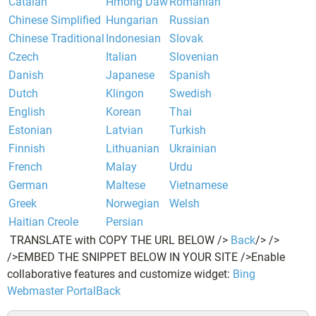
Catalan
Hmong Daw
Romanian
Chinese Simplified
Hungarian
Russian
Chinese Traditional
Indonesian
Slovak
Czech
Italian
Slovenian
Danish
Japanese
Spanish
Dutch
Klingon
Swedish
English
Korean
Thai
Estonian
Latvian
Turkish
Finnish
Lithuanian
Ukrainian
French
Malay
Urdu
German
Maltese
Vietnamese
Greek
Norwegian
Welsh
Haitian Creole
Persian
TRANSLATE with
COPY THE URL BELOW
/>
Back
/> />
/>
EMBED THE SNIPPET BELOW IN YOUR SITE
/>
Enable
collaborative features and customize widget:
Bing
Webmaster Portal
Back