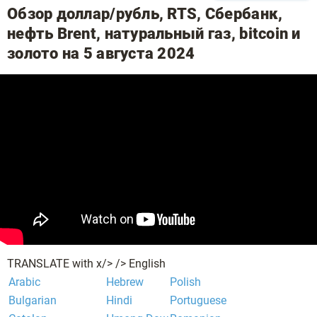
Обзор доллар/рубль, RTS, Сбербанк,
нефть Brent, натуральный газ, bitcoin и
золото на 5 августа 2024
TRANSLATE with
x
/> />
English
Arabic
Hebrew
Polish
Bulgarian
Hindi
Portuguese