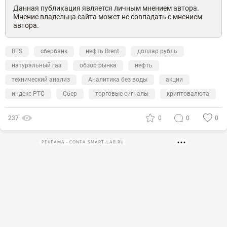
Данная публикация является личным мнением автора.
Мнение владельца сайта может не совпадать с мнением
автора.
RTS
сбербанк
нефть Brent
доллар рубль
натуральный газ
обзор рынка
нефть
технический анализ
Аналитика без воды
акции
индекс РТС
Сбер
торговые сигналы
криптовалюта
237
0
0
0
РЕКЛАМА • CONFA.SMART-LAB.RU