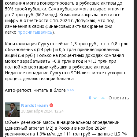
компания могла конвертировать в рублевые активы до
50% своей кубышки. Сама кубышка могла вырасти почти
до 7 трлн руб. ($67 млрд). Компания закрыла почти все
цифры в отчетности с 1п. 2024 г. Допускаю, что под
изменения в своих финансовых активах (ранее они
легко
просчитывались
).
Капитализация Сургута сейчас 1,3 трлн руб., в т.ч. 0,8 трлн
обыкновенных (24 руб.) и 0,5 трлн привилегированных
акций (58 руб.) Только на процентных доходах компания
может зарабатывать ~0,8 трлн в год и >1,3 трлн при
полной конвертации кубышки в рублевые активы.
Недавнее попадание Сургута в SDN-лист может ускорить
процесс девалютизации баланса.
Авто-репост. Читать в блоге
>>>
0
Ответить
Nordstream
28 декабря 2024, 12:24
Объем денежной массы в национальном определении
(денежный агрегат М2) в России в ноябре 2024г
увеличился на 1,9% м/м, до 111 трлн руб — данные ЦБ РФ