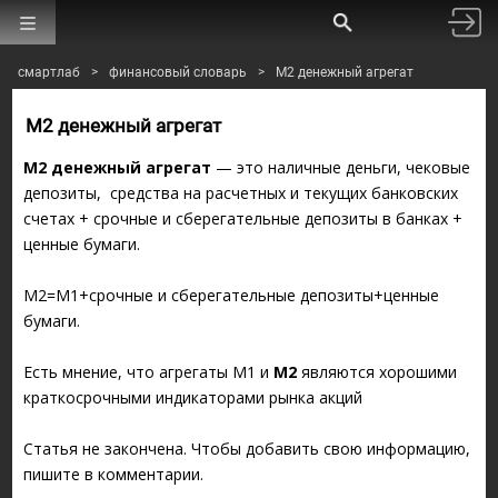
смартлаб
>
финансовый словарь
>
М2 денежный агрегат
М2 денежный агрегат
М2
денежный
агрегат
— это наличные деньги, чековые
депозиты, средства на расчетных и текущих банковских
счетах + срочные и сберегательные депозиты в банках +
ценные бумаги.
M2=M1+срочные и сберегательные депозиты+ценные
бумаги.
Есть мнение, что агрегаты M1 и
М2
являются хорошими
краткосрочными индикаторами рынка акций
Статья не закончена. Чтобы добавить свою информацию,
пишите в комментарии.