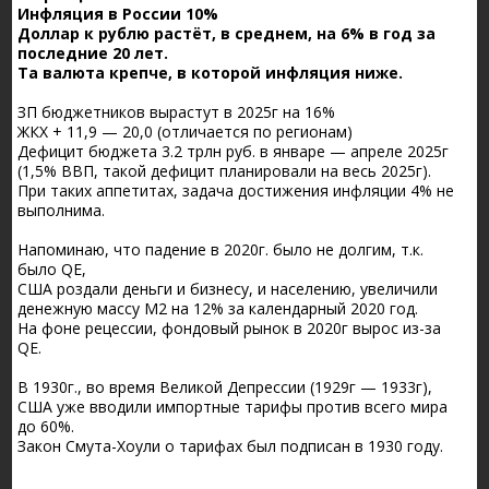
Инфляция в России 10%
Доллар к рублю растёт, в среднем, на 6% в год за
последние 20 лет.
Та валюта крепче, в которой инфляция ниже.
ЗП бюджетников вырастут в 2025г на 16%
ЖКХ + 11,9 — 20,0 (отличается по регионам)
Дефицит бюджета 3.2 трлн руб. в январе — апреле 2025г
(1,5% ВВП, такой дефицит планировали на весь 2025г).
При таких аппетитах, задача достижения инфляции 4% не
выполнима.
Напоминаю, что падение в 2020г. было не долгим, т.к.
было QE,
США роздали деньги и бизнесу, и населению, увеличили
денежную массу М2 на 12% за календарный 2020 год.
На фоне рецессии, фондовый рынок в 2020г вырос из-за
QE.
В 1930г., во время Великой Депрессии (1929г — 1933г),
США уже вводили импортные тарифы против всего мира
до 60%.
Закон Смута-Хоули о тарифах был подписан в 1930 году.