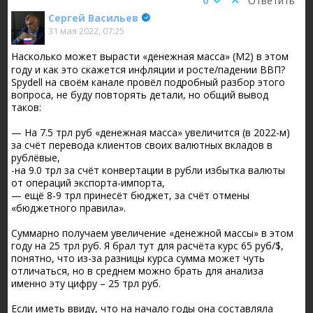
0
Ответить
Сергей Васильев
31 мая 2022, 07:25
Насколько может вырасти «денежная масса» (М2) в этом
году и как это скажется инфляции и росте/падении ВВП?
Spydell на своём канале провёл подробный разбор этого
вопроса, не буду повторять детали, но общий вывод
таков:
— На 7.5 трл руб «денежная масса» увеличится (в 2022-м)
за счёт перевода клиентов своих валютных вкладов в
рублёвые,
-на 9.0 трл за счёт конвертации в рубли избытка валюты
от операций экспорта-импорта,
— ещё 8-9 трл принесёт бюджет, за счёт отмены
«бюджетного правила».
Суммарно получаем увеличение «денежной массы» в этом
году на 25 трл руб. Я брал тут для расчёта курс 65 руб/$,
понятно, что из-за разницы курса сумма может чуть
отличаться, но в среднем можно брать для анализа
именно эту цифру – 25 трл руб.
Если иметь ввиду, что на начало годы она составляла