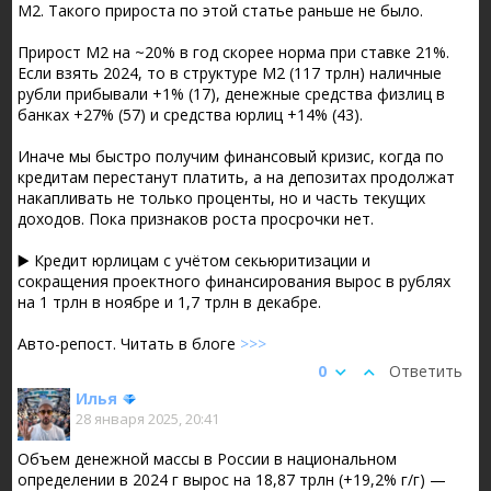
М2. Такого прироста по этой статье раньше не было.
Прирост М2 на ~20% в год скорее норма при ставке 21%.
Если взять 2024, то в структуре М2 (117 трлн) наличные
рубли прибывали +1% (17), денежные средства физлиц в
банках +27% (57) и средства юрлиц +14% (43).
Иначе мы быстро получим финансовый кризис, когда по
кредитам перестанут платить, а на депозитах продолжат
накапливать не только проценты, но и часть текущих
доходов. Пока признаков роста просрочки нет.
▶️ Кредит юрлицам с учётом секьюритизации и
сокращения проектного финансирования вырос в рублях
на 1 трлн в ноябре и 1,7 трлн в декабре.
Авто-репост. Читать в блоге
>>>
0
Ответить
Илья
28 января 2025, 20:41
Объем денежной массы в России в национальном
определении в 2024 г вырос на 18,87 трлн (+19,2% г/г) —