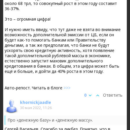
около 68 трл, то совокупный рост в этом году составит
36-37%.
Это – огромная цифра!
И нужно иметь ввиду, что тут даже не взята во внимание
возможность дополнительной эмиссии от ЦБ, если он
будет как-то помогать банкам или Правительству
деньгами, а так же предполагая, что банки не будут
ускорять свою кредитную активность, хотя появление
такой дополнительной рублёвой массы в экономике,
естественно запустит маховик дополнительного
кредитования в банках. В общем, эта цифра может быть
ещё и больше, и дойти да 40% роста в этом году.
Авто-репост. Читать в блоге
>>>
0
Ответить
khornickjaadle
30 мая 2022, 11:26
Про «денежную базу» и «денежную массу».
Часто, даже образованные финансисты, путают эти два поня
Сергей Васильев, Спасибо за ликбез. Понятно, что в