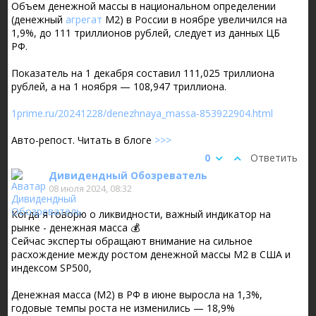
Объем денежной массы в национальном определении
(денежный
агрегат
М2) в России в ноябре увеличился на
1,9%, до 111 триллионов рублей, следует из данных ЦБ
РФ.
Показатель на 1 декабря составил 111,025 триллиона
рублей, а на 1 ноября — 108,947 триллиона.
1prime.ru/20241228/denezhnaya_massa-853922904.html
Авто-репост. Читать в блоге
>>>
0
Ответить
Дивидендный Обозреватель
08 июля 2024, 08:32
Когда я говорю о ликвидности, важный индикатор на
рынке - денежная масса 💰
Сейчас эксперты обращают внимание на сильное
расхождение между ростом денежной массы М2 в США и
индексом SP500,
Денежная масса (М2) в РФ в июне выросла на 1,3%,
годовые темпы роста не изменились — 18,9%