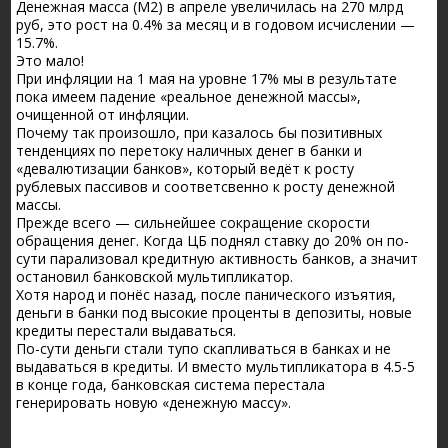
Денежная масса (М2) в апреле увеличилась на 270 млрд
руб, это рост на 0.4% за месяц и в годовом исчислении —
15.7%.
Это мало!
При инфляции на 1 мая на уровне 17% мы в результате
пока имеем падение «реальное денежной массы»,
очищенной от инфляции.
Почему так произошло, при казалось бы позитивных
тенденциях по перетоку наличных денег в банки и
«девалютизации банков», который ведёт к росту
рублевых пассивов и соответсвенно к росту денежной
массы.
Прежде всего — сильнейшее сокращение скорости
обращения денег. Когда ЦБ поднял ставку до 20% он по-
сути парализовал кредитную активность банков, а значит
остановил банковской мультипликатор.
Хотя народ и понёс назад, после панического изъятия,
деньги в банки под высокие проценты в депозиты, новые
кредиты перестали выдаваться.
По-сути деньги стали тупо скапливаться в банках и не
выдаваться в кредиты. И вместо мультипликатора в 4.5-5
в конце года, банковская система перестала
генерировать новую «денежную массу».