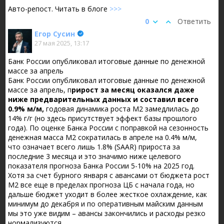
Авто-репост. Читать в блоге
>>>
0
Ответить
Егор Сусин
27 мая 2025, 13:17
Банк России опубликовал итоговые данные по денежной
массе за апрель
Банк России опубликовал итоговые данные по денежной
массе за апрель, п
рирост за месяц оказался даже
ниже предварительных данных и составил всего
0.9% м/м,
годовая динамика роста М2 замедлилась до
14% г/г (но здесь присутствует эффект базы прошлого
года). По оценке Банка России с поправкой на сезонность
денежная масса М2 сократилась в апреле на 0.4% м/м,
что означает всего лишь 1.8% (SAAR) прироста за
последние 3 месяца и это значимо ниже целевого
показателя прогноза Банка России 5-10% на 2025 год.
Хотя за счет бурного января с авансами от бюджета рост
М2 все еще в пределах прогноза ЦБ с начала года, но
дальше бюджет уходит в более жесткое охлаждение, как
минимум до декабря и по оперативным майским данным
мы это уже видим – авансы закончились и расходы резко
нормализуются.