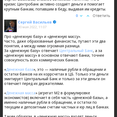
Авто-репост. Читать в блоге
>>>
кризис Центробанк активно создаёт деньги и помогает
крупным банкам, попавшим в беду, выдавая им кредиты.
0
Ответить
Сергей Васильев
30 мая 2022, 11:07
Про «денежную базу» и «денежную массу».
Часто, даже образованные финансисты, путают эти два
понятия, а между ними огромная разница.
За «денежную базу» отвечает
Центральный Банк
, а за
«денежную массу» в основном отвечают банки, точнее
совокупность всех коммерческих банков.
«
Денежная база
», это — наличные рубли в обращении и
остатки банков на их коррсчетах в ЦБ. Только эти деньги
эмитирует Центральный Банк и только за эти деньги он
отвечает перед их держателями.
«
Денежная масса
» (агрегат М2 в формулировке
экономистов) включает в себя часть «денежной базы», а
именно наличные рубли в обращении, и остатки по
текущим и депозитным счетам частных и юр лиц в банках.
Таким образом, в «денежную массу» входят деньги,