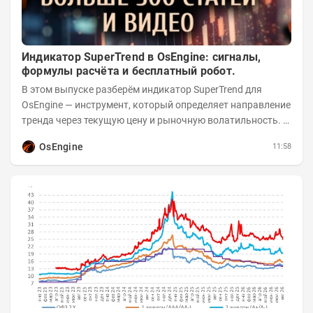
Индикатор SuperTrend в OsEngine: сигналы,
формулы расчёта и бесплатный робот.
В этом выпуске разберём индикатор SuperTrend для
OsEngine — инструмент, который определяет направление
тренда через текущую цену и рыночную волатильность. В
отличие от сложных осцилляторов, он...
OsEngine
11:58