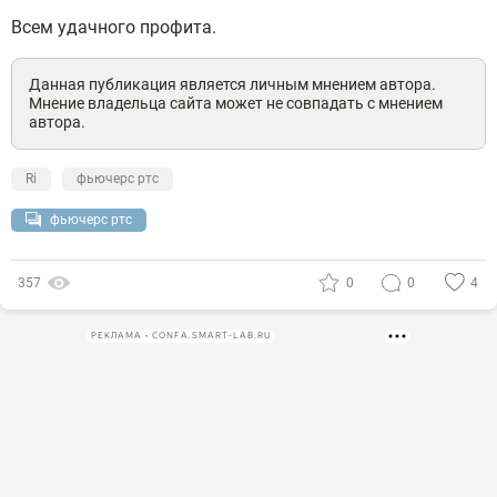
Всем удачного профита.
Данная публикация является личным мнением автора.
Мнение владельца сайта может не совпадать с мнением
автора.
Ri
фьючерс ртс
фьючерс ртс
357
0
0
4
РЕКЛАМА • CONFA.SMART-LAB.RU