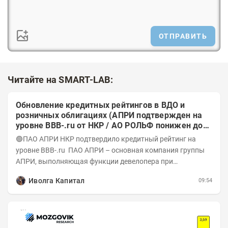
ОТПРАВИТЬ
Читайте на SMART-LAB:
Обновление кредитных рейтингов в ВДО и
розничных облигациях (АПРИ подтвержден на
уровне BBB-.ru от НКР / АО РОЛЬФ понижен до
А-(RU) / Элит Строй присвоен на уровне BBB.ru)
🟢ПАО АПРИ НКР подтвердило кредитный рейтинг на
уровне BBB-.ru ПАО АПРИ – основная компания группы
АПРИ, выполняющая функции девелопера при
реализации проектов. Группа с 2014 года...
Иволга Капитал
09:54