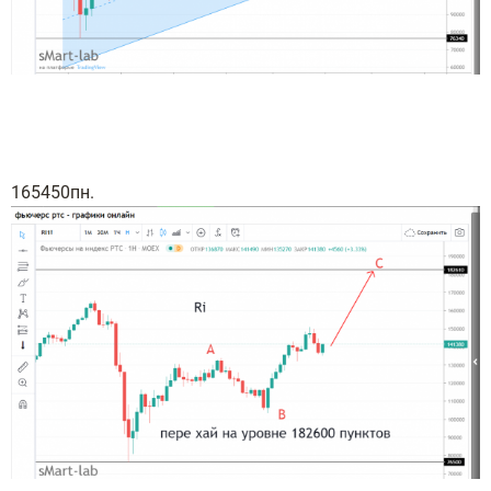
165450пн.