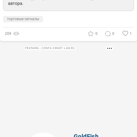
автора.
торговые сигналы
209
0
0
1
РЕКЛАМА • CONFA.SMART-LAB.RU
GoldFish