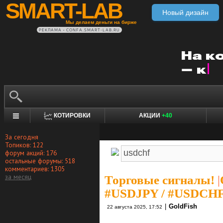
SMART-LAB
Новый дизайн
Мы делаем деньги на бирже
РЕКЛАМА • CONFA.SMART-LAB.RU
КОТИРОВКИ
АКЦИИ
+40
За сегодня
Топиков: 122
форум акций: 176
остальные форумы: 518
комментариев: 1305
за месяц
Торговые сигналы!
|
#USDJPY / #USDCHF
|
GoldFish
22 августа 2025, 17:52