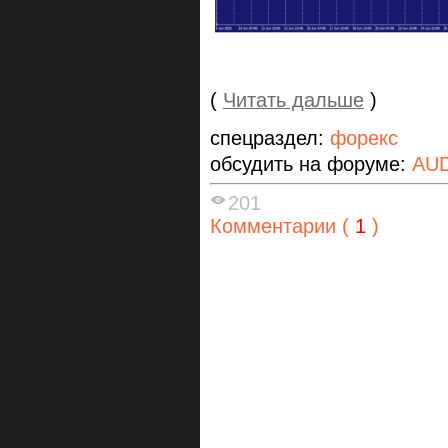
(
Читать дальше
)
спецраздел:
форекс
обсудить на форуме:
AU
201
Комментарии (
1
)