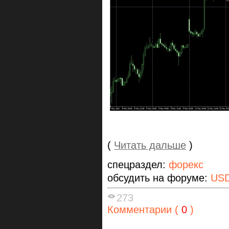
(
Читать дальше
)
спецраздел:
форекс
обсудить на форуме:
US
273
Комментарии (
0
)