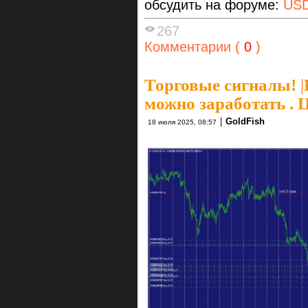
обсудить на форуме:
US
267
Комментарии (
0
)
Торговые сигналы!
|
можно заработать . 
|
GoldFish
18 июля 2025, 08:57