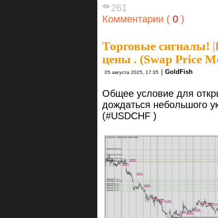
261
Комментарии (
0
)
Торговые сигналы!
|
цены . (Swap Price M
|
GoldFish
05 августа 2025, 17:35
Общее условие для откр
дождаться небольшого у
(#USDCHF )