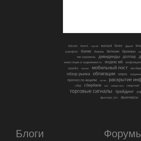
eurusd
forex
imo
bitcoin
brent
cnyrub
gbpusd
банки
биткоин
брокеры
биржа
аэрофлот
в
дивиденды
доллар
д
гмк норникель
индекс мб
инфляция
инвестиции в недвижимость
мобильный пост
лукойл
мосбир
магнит
облигации
обзор рынка
опрос
опцио
раскрытие ин
прогноз по акциям
путин
сбербанк
сбер
северсталь
смартлаб
сво
торговые сигналы
трейдинг
ук
фьючерсы
фьючерс ртс
Блоги
Форум