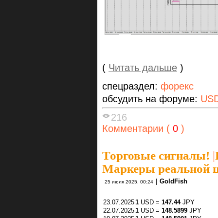
(
Читать дальше
)
спецраздел:
форекс
обсудить на форуме:
US
216
Комментарии (
0
)
Торговые сигналы!
|
Маркеры реальной ц
|
GoldFish
25 июля 2025, 00:24
23.07.2025
1
USD =
147.44
JPY
22.07.2025
1
USD =
148.5899
JPY