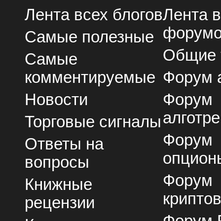
Лента всех блогов
Лента 
форум
Самые полезные
Общие
Самые
комментируемые
Форум 
Новости
Форум
алготре
Торговые сигналы
Форум
Ответы на
опцион
вопросы
Форум
Книжные
крипто
рецензии