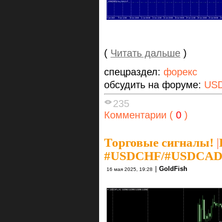
(
Читать дальше
)
спецраздел:
форекс
обсудить на форуме:
US
235
Комментарии (
0
)
Торговые сигналы!
|
#USDCHF/#USDCAD
|
GoldFish
16 мая 2025, 19:28