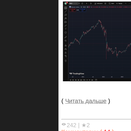
(
Читать дальше
)
242
|
★2