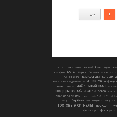
← туда
1
eurusd
forex
imo
bitcoin
brent
cnyrub
gbpusd
банки
биткоин
брокеры
биржа
аэрофлот
в
дивиденды
доллар
д
гмк норникель
индекс мб
инфляция
инвестиции в недвижимость
мобильный пост
лукойл
мосбир
магнит
облигации
обзор рынка
опрос
опцио
раскрытие ин
прогноз по акциям
путин
сбербанк
сбер
северсталь
смартлаб
сво
торговые сигналы
трейдинг
ук
фьючерсы
фьючерс ртс