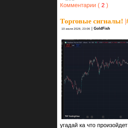
Комментарии (
2
)
Торговые сигналы!
|
|
GoldFish
10 июля 2026, 23:06
угадай ка что произойдет