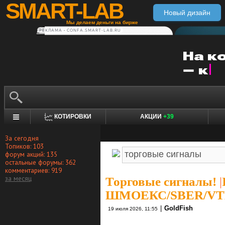
SMART-LAB
Новый дизайн
Мы делаем деньги на бирже
РЕКЛАМА • CONFA.SMART-LAB.RU
КОТИРОВКИ
АКЦИИ
+39
За сегодня
Топиков: 103
форум акций: 135
остальные форумы: 362
комментариев: 919
за месяц
Торговые сигналы!
|
ШМОЕКС/SBER/VT
|
GoldFish
19 июля 2026, 11:55