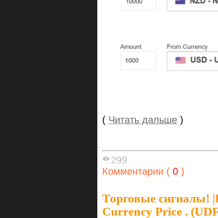
(
Читать дальше
)
299
Комментарии (
0
)
Торговые сигналы!
|
Currency Price . (U