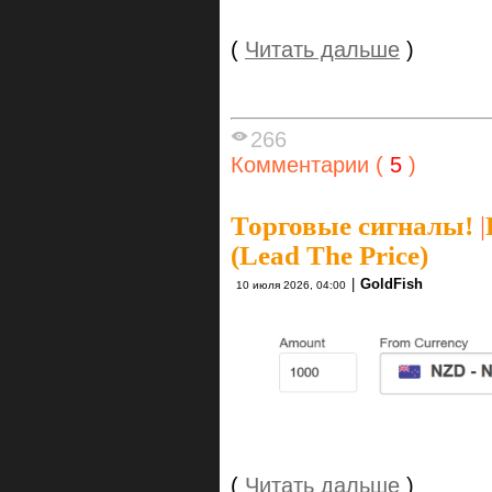
(
Читать дальше
)
266
Комментарии (
5
)
Торговые сигналы!
|
(Lead The Price)
|
GoldFish
10 июля 2026, 04:00
(
Читать дальше
)