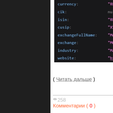
(
Читать дальше
)
258
Комментарии (
0
)