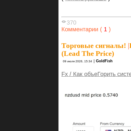
370
Комментарии (
1
)
Торговые сигналы!
|
(Lead The Price)
|
GoldFish
09 июля 2026, 15:34
Fx / Как объеГорить сист