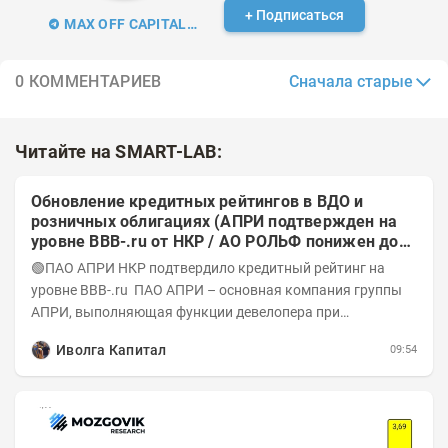
+ Подписаться
MAX OFF CAPITAL | Трейдинг
Сначала старые
0 КОММЕНТАРИЕВ
Читайте на SMART-LAB:
Обновление кредитных рейтингов в ВДО и
розничных облигациях (АПРИ подтвержден на
уровне BBB-.ru от НКР / АО РОЛЬФ понижен до
А-(RU) / Элит Строй присвоен на уровне BBB.ru)
🟢ПАО АПРИ НКР подтвердило кредитный рейтинг на
уровне BBB-.ru ПАО АПРИ – основная компания группы
АПРИ, выполняющая функции девелопера при
реализации проектов. Группа с 2014 года...
Иволга Капитал
09:54