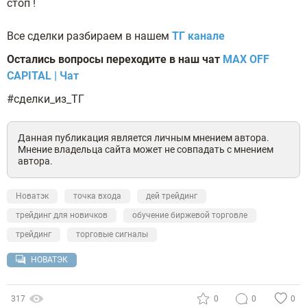
стоп !
Все сделки разбираем в нашем
ТГ канале
Остались вопросы переходите в наш чат
MAX OFF
CAPITAL | Чат
#сделки_из_ТГ
Данная публикация является личным мнением автора.
Мнение владельца сайта может не совпадать с мнением
автора.
Новатэк
точка входа
дей трейдинг
трейдинг для новичков
обучение биржевой торговле
трейдинг
торговые сигналы
НОВАТЭК
317
0
0
0