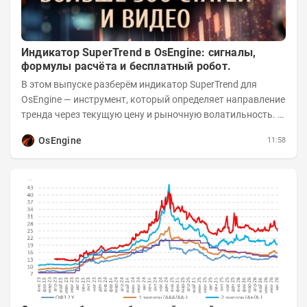
Индикатор SuperTrend в OsEngine: сигналы,
формулы расчёта и бесплатный робот.
В этом выпуске разберём индикатор SuperTrend для
OsEngine — инструмент, который определяет направление
тренда через текущую цену и рыночную волатильность. В
отличие от сложных осцилляторов, он...
OsEngine
11:58