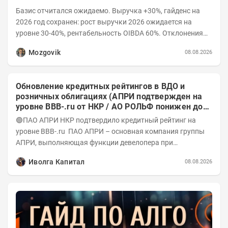
Базис отчитался ожидаемо. Выручка +30%, гайденс на
2026 год сохранен: рост выручки 2026 ожидается на
уровне 30-40%, рентабельность OIBDA 60%. Отклонения
значений отчета 2-го квартала от модели —...
Mozgovik
08.08.2026
Обновление кредитных рейтингов в ВДО и
розничных облигациях (АПРИ подтвержден на
уровне BBB-.ru от НКР / АО РОЛЬФ понижен до
А-(RU) / Элит Строй присвоен на уровне BBB.ru)
🟢ПАО АПРИ НКР подтвердило кредитный рейтинг на
уровне BBB-.ru ПАО АПРИ – основная компания группы
АПРИ, выполняющая функции девелопера при
реализации проектов. Группа с 2014 года...
Иволга Капитал
08.08.2026