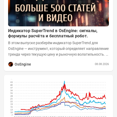
Индикатор SuperTrend в OsEngine: сигналы,
формулы расчёта и бесплатный робот.
В этом выпуске разберём индикатор SuperTrend для
OsEngine — инструмент, который определяет направление
тренда через текущую цену и рыночную волатильность. В
отличие от сложных осцилляторов, он...
OsEngine
08.08.2026