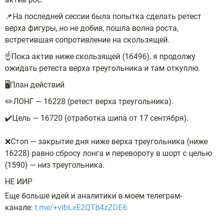
📌На последней сессии была попытка сделать ретест
верха фигуры, но не добив, пошла волна роста,
встретившая сопротивление на скользящей.
☝️Пока актив ниже скользящей (16496), я продолжу
ожидать ретеста верха треугольника и там откуплю.
🖥План действий
✏️ЛОНГ — 16228 (ретест верха треугольника).
✔️Цель — 16720 (отработка шипа от 17 сентября).
❌Стоп — закрытие дня ниже верха треугольника (ниже
16228) равно сбросу лонга и перевороту в шорт с целью
(1590) — низ треугольника.
НЕ ИИР
Еще больше идей и аналитики в моем телеграм-
канале:
t.me/+vIbLxE2QTb4zZDE6