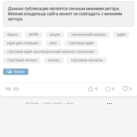
Данная публикация является личным мнением автора.
Мнение владельца сайта может не совпадать с мнением
автора.
Акрон
AKRN
акции
технический анализ
идея
идея для позиции
лонг
торговая идея
торговая идея краткосрочный прогноз теханализ
торговый сигнал
сигнал
торговые сигналы
Акрон
182
0
0
0
РЕКЛАМА • CONFA.SMART-LAB.RU