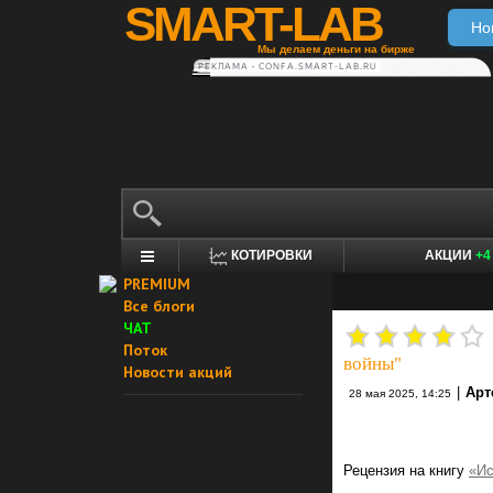
SMART-LAB
Но
Мы делаем деньги на бирже
РЕКЛАМА • CONFA.SMART-LAB.RU
КОТИРОВКИ
АКЦИИ
+4
PREMIUM
Все блоги
ЧАТ
Поток
войны"
Новости акций
|
Арт
28 мая 2025, 14:25
Рецензия на книгу
«Ис