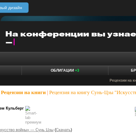
вый дизайн
ОБЛИГАЦИИ
+3
БР
Рецензии на к
Рецензии на книги
|
Рецензия на книгу Сунь-Цзы "Искусст
ем Кульберг
кусство войны» — Сунь Цзы
(
Скачать
)