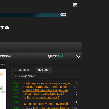
ОКЕРЫ
ДРУГИЕ
+5
ниги
Полезные
Лучшие
во
Обсуждаемые
+56
Инфляция в начале августа — дефляция из-за топлива и плодоовощной корзины, но услуги продолжают дорожать, а рубль начал ослабевать.
0
+53
Санкции США пристрелили рост акций в России
29
+52
Сенат США принял санкции Линдси Грэма против России
18
+52
Когда я начну зарабатывать?
9
+51
13
📈 Валюта развернулась?
+49
11
⛽️Евротранс в руинах. Грустный пост😶😞 Что изменилось в облигациях?
+48
Путь к 1500. Пошла гонка. Кто раньше продаст.
102