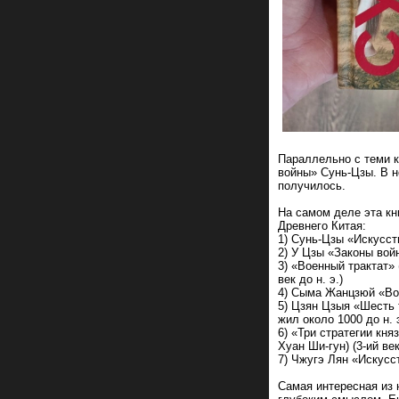
Параллельно с теми к
войны» Сунь-Цзы. В н
получилось.
На самом деле эта кн
Древнего Китая:
1) Сунь-Цзы «Искусств
2) У Цзы «Законы войн
3) «Военный трактат» 
век до н. э.)
4) Сыма Жанцзюй «Вое
5) Цзян Цзыя «Шесть 
жил около 1000 до н. э
6) «Три стратегии кня
Хуан Ши-гун) (3-ий век
7) Чжугэ Лян «Искусст
Самая интересная из 