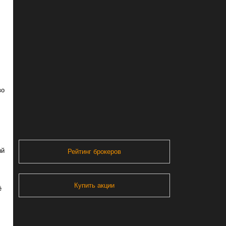
во
ый
Рейтинг брокеров
Купить акции
ё