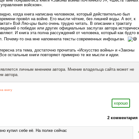
ё мне понравились книги «Законы войны почтенного У», «Шесть тайных
 управления войском».
 видно, когда книга написана человеком, который действительно был
времени провёл на войне. Его мысли чёткие, без лишней воды. А вот, к
актат» Вэй Ляо-цзы было очень трудно читать. В описании к трактату
 сведений о победах или других официальных заслугах автора историчес
авляют. И книга эта полна рассуждений от человека, который как будто в
ел. Почему-то она мне напомнила тексты современных инфоцыган.
тересна эта тема, достаточно прочитать «Искусство войны» и «Законы
 Все остальные книги повторяют примерно те же мысли и идеи.
 является личным мнением автора. Мнение владельца сайта может не
м автора.
на книгу
хорошо
2 комментария
вно купил себе её. На полке сейчас