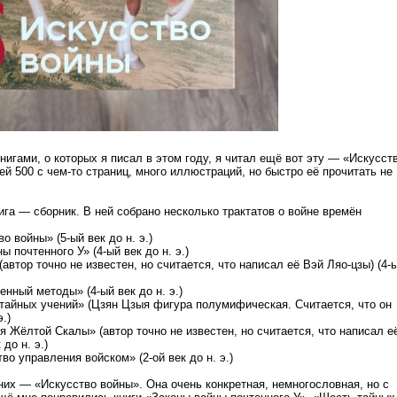
нигами, о которых я писал в этом году, я читал ещё вот эту — «Искусст
ей 500 с чем-то страниц, много иллюстраций, но быстро её прочитать не
ига — сборник. В ней собрано несколько трактатов о войне времён
о войны» (5-ый век до н. э.)
ы почтенного У» (4-ый век до н. э.)
(автор точно не известен, но считается, что написал её Вэй Ляо-цзы) (4-
нный методы» (4-ый век до н. э.)
тайных учений» (Цзян Цзыя фигура полумифическая. Считается, что он
.)
зя Жёлтой Скалы» (автор точно не известен, но считается, что написал е
 до н. э.)
во управления войском» (2-ой век до н. э.)
них — «Искусство войны». Она очень конкретная, немногословная, но с