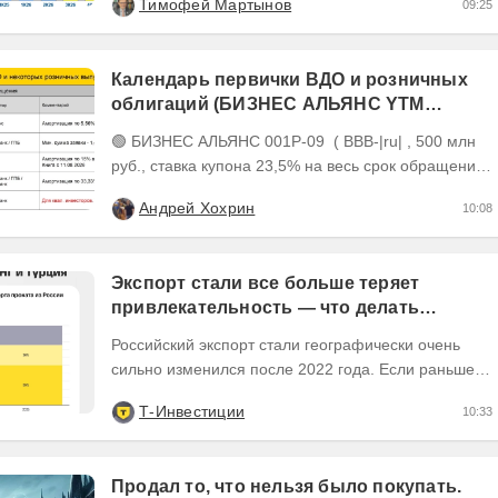
Тимофей Мартынов
09:25
OIBDA 60%....
Календарь первички ВДО и розничных
облигаций (БИЗНЕС АЛЬЯНС YTM
26,22%, размещен на 81%)
🟢 БИЗНЕС АЛЬЯНС 001P-09 ( BBB-|ru| , 500 млн
руб., ставка купона 23,5% на весь срок обращения,
YTM 26,22%, дюрация 2,19 года до погашения)...
Андрей Хохрин
10:08
Экспорт стали все больше теряет
привлекательность — что делать
инвесторам
Российский экспорт стали географически очень
сильно изменился после 2022 года. Если раньше
Европа была основным регионом сбыта, то
Т-Инвестиции
10:33
сейчас...
Продал то, что нельзя было покупать.