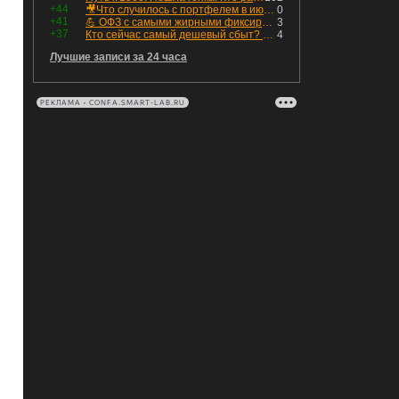
+44
🎥Что случилось с портфелем в июле - честный разбор / Инвестировать Просто
0
+41
💪 ОФЗ с самыми жирными фиксированными купонами
3
+37
Кто сейчас самый дешевый сбыт? Сводный пост по сбытовым компаниям по отчетам РСБУ за Q2 26г.
4
Лучшие записи за 24 часа
РЕКЛАМА • CONFA.SMART-LAB.RU