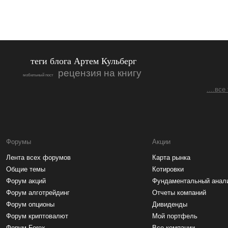
теги блога Артем Кульберг
рецензия на книгу
мобильный пост
....все
Форумы
Акции
Лента всех форумов
Карта рынка
Общие темы
Котировки
Форум акций
Фундаментальный анал
Форум алготрейдинг
Отчеты компаний
Форум опционы
Дивиденды
Форум криптовалют
Мой портфель
Форум Forex
Все компании