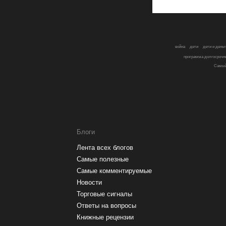
война
дети
дети и деньг
программа долгосрочн
Самый
Блоги
Лента всех блогов
Самые полезные
Самые комментируемые
Новости
Торговые сигналы
Ответы на вопросы
Книжные рецензии