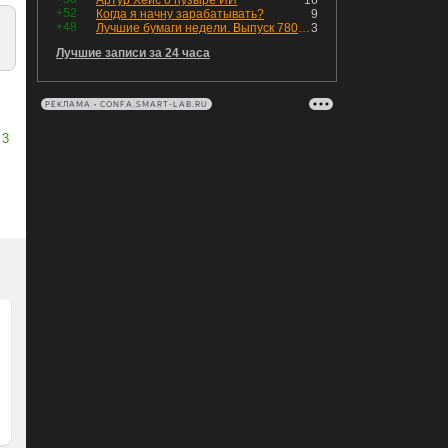
Артур Хейс о пузыре ИИ
16
+52
Когда я начну зарабатывать?
9
+48
Лучшие бумаги недели. Выпуск 780 – обновления для пятницы
3
Лучшие записи за 24 часа
РЕКЛАМА • CONFA.SMART-LAB.RU
3