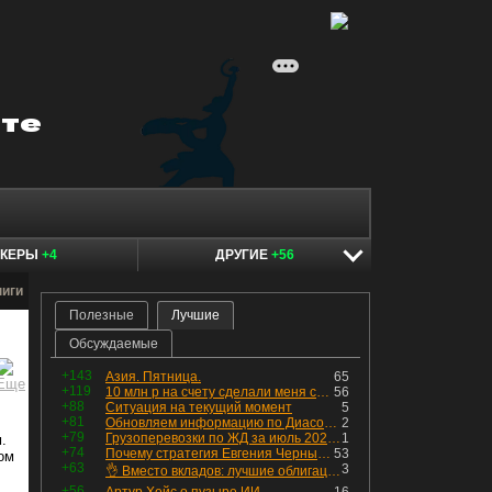
ОКЕРЫ
+4
ДРУГИЕ
+56
ниги
Полезные
Лучшие
Обсуждаемые
+143
Азия. Пятница.
65
+119
10 млн р на счету сделали меня счастливым? Ожидание vs Реальность!
56
+88
Ситуация на текущий момент
5
+81
Обновляем информацию по Диасофту: дивиденды и выкуп
2
+79
Грузоперевозки по ЖД за июль 2026 г. — четвёртый месяц подряд роста, чёрные металлы на уровне прошлого года, а каменный уголь в плюсе.
1
.
+74
Почему стратегия Евгения Черных приведет вас к убыткам в 2026 году
53
ом
+63
3
👌 Вместо вкладов: лучшие облигации — только супер надёжные
+56