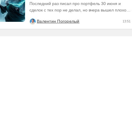
Последний раз писал про портфель 30 июня и
сделок с тех пор не делал, но вчера вышел плохой
отчет по компании, которую я держал и я её...
Валентин Погорелый
13:51