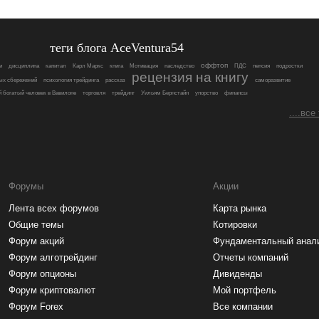
теги блога AceVentura54
оффтоп
и
дисциплина
капитал
Карл Маркс
книга
Мотивация
наследство
ПДС
пенсия
подростки
рецензия на книгу
ых сбережений
психология трейдинга
рассказ
саморазвитие
 богатый человек в Вавилоне
торговля
трейдинг
Уильям Бернстайн
упорство
финансы
....все
Форумы
Акции
Лента всех форумов
Карта рынка
Общие темы
Котировки
Форум акций
Фундаментальный анал
Форум алготрейдинг
Отчеты компаний
Форум опционы
Дивиденды
Форум криптовалют
Мой портфель
Форум Forex
Все компании