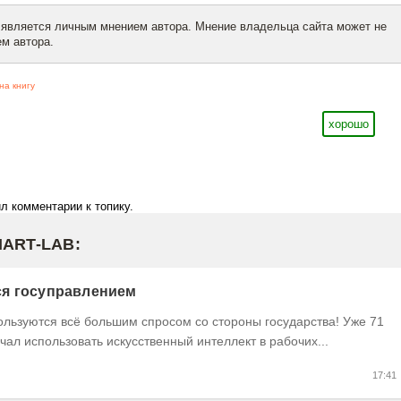
 является личным мнением автора. Мнение владельца сайта может не
м автора.
на книгу
хорошо
л комментарии к топику.
MART-LAB:
тся госуправлением
ользуются всё большим спросом со стороны государства! Уже 71
чал использовать искусственный интеллект в рабочих...
17:41