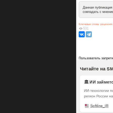
Данная публикация
совпадать с мнение
Ключевые слова:
рецензия 
531
Пользователь запрети
Читайте на S
🏛️ ИИ займе
ИИ-технологии п
регион России на
Softline_IR