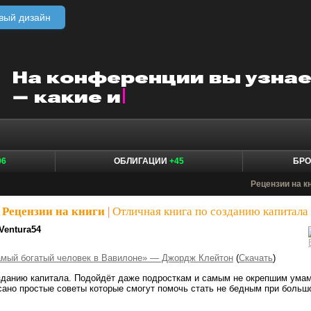
вый дизайн
06
ОБЛИГАЦИИ
+45
БР
Рецензии на к
Рецензии на книги
|
Отличная книга по созданию капитала
Ventura54
мый богатый человек в Вавилоне» — Джордж Клейтон
(
Скачать
)
зданию капитала. Подойдёт даже подросткам и самым не окрепшим умам
сано простые советы которые смогут помочь стать не бедным при больш