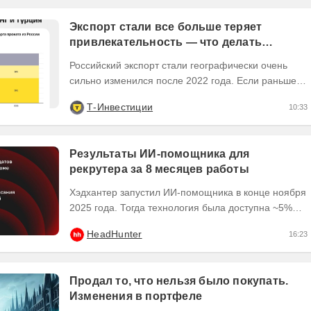
Экспорт стали все больше теряет
привлекательность — что делать
инвесторам
Российский экспорт стали географически очень
сильно изменился после 2022 года. Если раньше
Европа была основным регионом сбыта, то
Т-Инвестиции
10:33
сейчас...
Результаты ИИ-помощника для
рекрутера за 8 месяцев работы
Хэдхантер запустил ИИ-помощника в конце ноября
2025 года. Тогда технология была доступна ~5%
пользователей платформы hh․ru, и уже в начале
HeadHunter
16:23
2026...
Продал то, что нельзя было покупать.
Изменения в портфеле