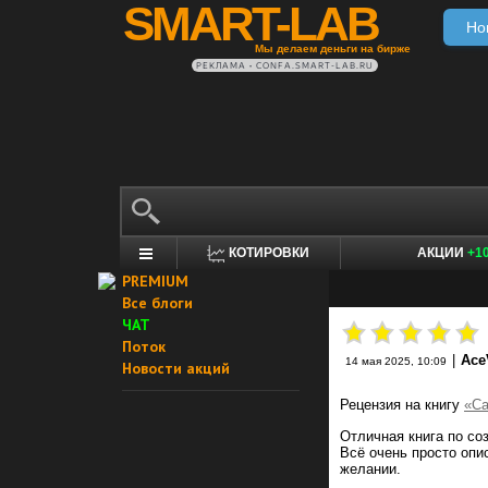
SMART-LAB
Но
Мы делаем деньги на бирже
РЕКЛАМА • CONFA.SMART-LAB.RU
КОТИРОВКИ
АКЦИИ
+1
PREMIUM
Все блоги
ЧАТ
Поток
|
Ace
14 мая 2025, 10:09
Новости акций
Рецензия на книгу
«Са
Отличная книга по со
Всё очень просто опи
желании.