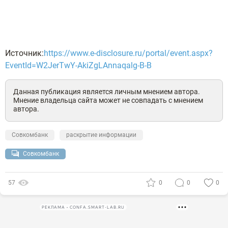
Источник:
https://www.e-disclosure.ru/portal/event.aspx?
EventId=W2JerTwY-AkiZgLAnnaqalg-B-B
Данная публикация является личным мнением автора.
Мнение владельца сайта может не совпадать с мнением
автора.
Совкомбанк
раскрытие информации
Совкомбанк
57
0
0
0
РЕКЛАМА • CONFA.SMART-LAB.RU