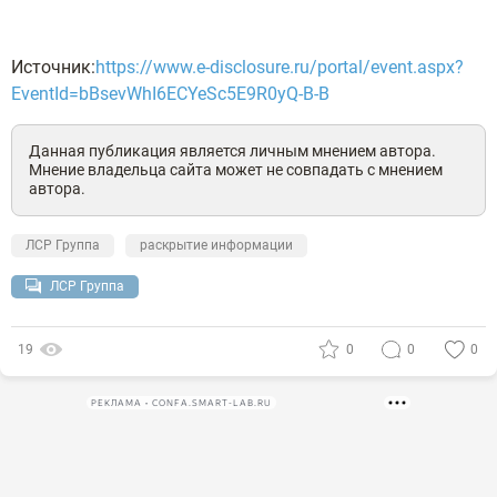
Источник:
https://www.e-disclosure.ru/portal/event.aspx?
EventId=bBsevWhI6ECYeSc5E9R0yQ-B-B
Данная публикация является личным мнением автора.
Мнение владельца сайта может не совпадать с мнением
автора.
ЛСР Группа
раскрытие информации
ЛСР Группа
19
0
0
0
РЕКЛАМА • CONFA.SMART-LAB.RU